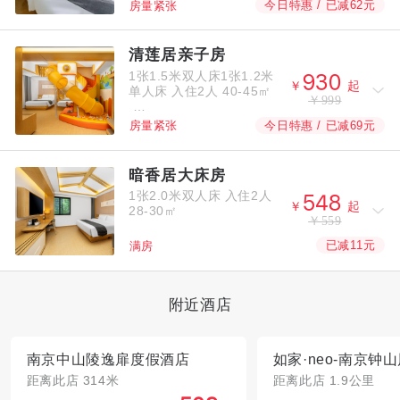
今日特惠 / 已减62元
房量紧张
清莲居亲子房
1张1.5米双人床1张1.2米



￥
起
单人床
入住2人
40-45㎡
￥999
今日特惠 / 已减69元
房量紧张
暗香居大床房
1张2.0米双人床
入住2人



￥
起
28-30㎡
￥559
已减11元
满房
附近酒店
南京中山陵逸扉度假酒店
距离此店 314米
距离此店 1.9公里