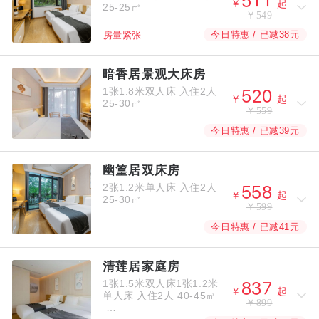



￥
起
25-25㎡
￥549
今日特惠 / 已减38元
房量紧张
暗香居景观大床房
1张1.8米双人床
入住2人



￥
起
25-30㎡
￥559
今日特惠 / 已减39元
幽篁居双床房
2张1.2米单人床
入住2人



￥
起
25-30㎡
￥599
今日特惠 / 已减41元
清莲居家庭房
1张1.5米双人床1张1.2米



￥
起
单人床
入住2人
40-45㎡
￥899