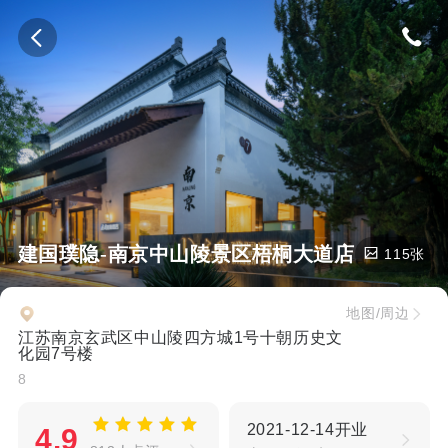
建国璞隐-南京中山陵景区梧桐大道店
115张
地图/周边
江苏南京玄武区中山陵四方城1号十朝历史文
化园7号楼
8
2021-12-14开业
4.9