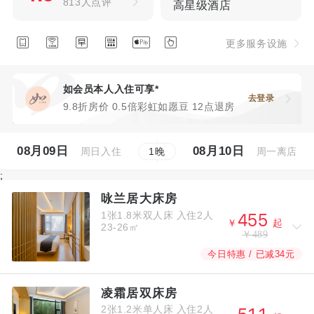
813人点评
高星级酒店






更多服务设施
如会员本人入住可享*
去登录
9.8折房价 0.5倍彩虹如愿豆 12点退房
08月09日
08月10日
周日入住
周一离店
1
晚
;
咏兰居大床房
1张1.8米双人床
入住2人



￥
起
23-26㎡
￥489
今日特惠 / 已减34元
凌霜居双床房
2张1.2米单人床
入住2人