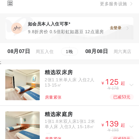

更多服务设施
如会员本人入住可享*
去登录
9.8折房价 0.5倍彩虹如愿豆 12点退房
08月07日
08月08日
周五入住
周六离店
1
晚
;
精选双床房
2张1.1米单人床
入住2人



￥
起
13-15㎡
￥178
已减53元
房量紧张
精选家庭房
1张1.8米双人床1张1.2米



￥
起
单人床
入住3人
15-18㎡
￥198
已减59元