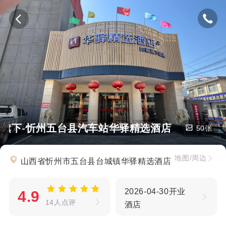
旗下-忻州五台县汽车站华驿精选酒店
50张
地图/周边
山西省忻州市五台县台城镇华驿精选酒店
2026-04-30开业
4.9
14人点评
酒店