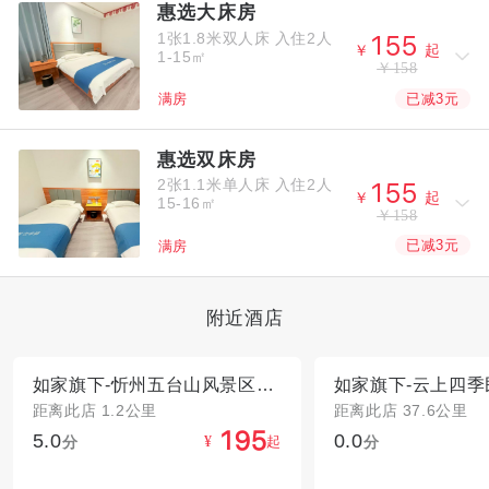
惠选大床房
1张1.8米双人床
入住2人



￥
起
1-15㎡
￥158
已减3元
满房
惠选双床房
2张1.1米单人床
入住2人



￥
起
15-16㎡
￥158
已减3元
满房
附近酒店
如家旗下-忻州五台山风景区真容寺派柏·云酒店
距离此店 1.2公里
距离此店 37.6公里
5.0
0.0



分
起
分
¥