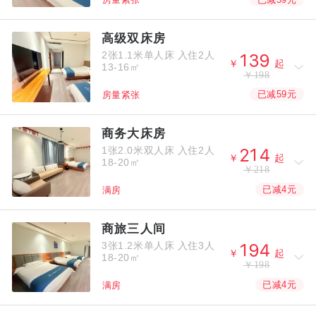
房量紧张
高级双床房
2张1.1米单人床
入住2人



￥
起
13-16㎡
￥198
已减59元
房量紧张
商务大床房
1张2.0米双人床
入住2人



￥
起
18-20㎡
￥218
已减4元
满房
商旅三人间
3张1.2米单人床
入住3人



￥
起
18-20㎡
￥198
已减4元
满房