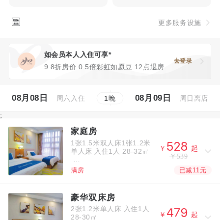

更多服务设施
如会员本人入住可享*
去登录
9.8折房价 0.5倍彩虹如愿豆 12点退房
08月08日
08月09日
周六入住
周日离店
1
晚
;
家庭房
1张1.5米双人床1张1.2米



￥
起
单人床
入住1人
28-32㎡
￥539
已减11元
满房
豪华双床房
2张1.2米单人床
入住1人



￥
起
28-30㎡