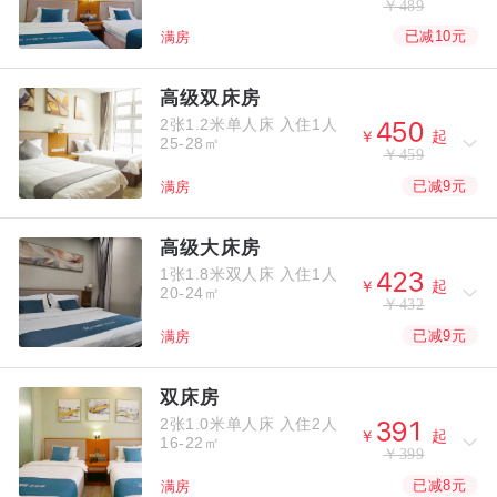
￥489
已减10元
满房
高级双床房
2张1.2米单人床
入住1人



￥
起
25-28㎡
￥459
已减9元
满房
高级大床房
1张1.8米双人床
入住1人



￥
起
20-24㎡
￥432
已减9元
满房
双床房
2张1.0米单人床
入住2人



￥
起
16-22㎡
￥399
已减8元
满房