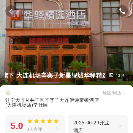
如家旗下-大连机场辛寨子新星绿城华驿精选酒店
43张
地图/周边
辽宁大连甘井子区辛寨子大连伊诗豪顿酒店
(大连机场店)辛仕园
2025-06-29开业
5.0
0人点评
酒店