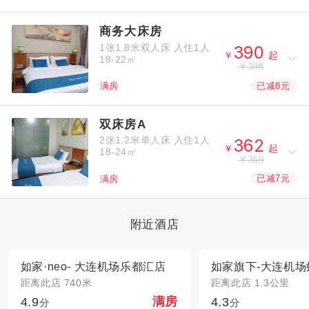
商务大床房
1张1.8米双人床
入住1人



￥
起
18-22㎡
￥398
已减8元
满房
双床房A
2张1.2米单人床
入住1人



￥
起
18-24㎡
￥369
已减7元
满房
附近酒店
如家·neo- 大连机场乐都汇店
距离此店 740米
距离此店 1.3公里
4.9
4.3
满房
分
分