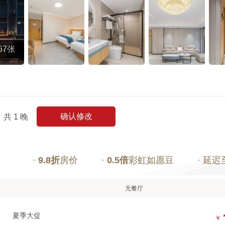
67张
确认修改
共
1
晚
·
9.8折
房价
·
0.5倍
彩虹如愿豆
· 延迟
无餐厅
夏季大促
￥