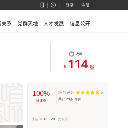
|
|
|
登录
注册
者关系
者关系
党群天地
党群天地
人才发展
人才发展
信息公开
信息公开

收藏



¥
起
100%
综合评分
5
共计
29
条 评价
好评率
来自
2018…281
的评价