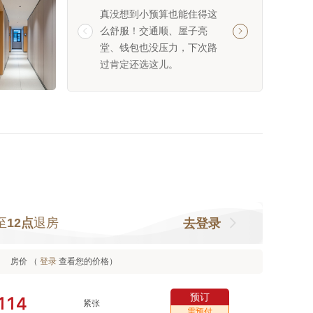
真没想到小预算也能住得这
强烈推荐！交通方
么舒服！交通顺、屋子亮
免费，床品干净柔


堂、钱包也没压力，下次路
热情又专业，价格
过肯定还选这儿。
民，住得特别踏实
至
12点
退房
去登录
房价 （
登录
查看您的价格）
预订



紧张
需预付