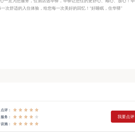
一心一意为您服务，住酒店选华驿，华驿让您住的更舒心、顺心、放心！华
一次舒适的入住体验，给您每一次美好的回忆！“好睡眠，住华驿”
点评：
我要点评
服务：
设施：