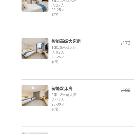
1张1.5米双人床
入住2人
20-25㎡
有窗
智能高级大床房



¥
1张1.8米双人床
入住2人
20-25㎡
有窗
智能双床房



¥
2张1.2米单人床
入住2人
25-30㎡
有窗