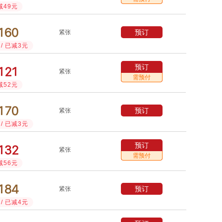
减49元



预订
紧张
/ 已减3元
预订



紧张
需预付
减52元



预订
紧张
/ 已减3元
预订



紧张
需预付
减56元



预订
紧张
/ 已减4元