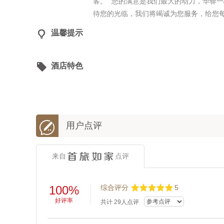
客。" 您的满意是我们最大的动力，华驿
待您的光临，我们将竭诚为您服务，给您每

温馨提示

酒店特色

用户点评
来自
点评
100%
综合评分
5
好评率
共计
29
人点评