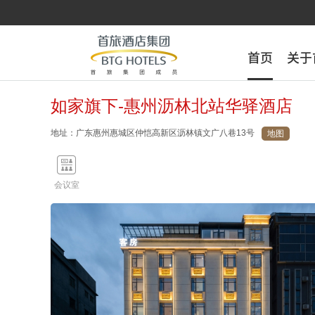
首页
首页
关于
关于
如家旗下-惠州沥林北站华驿酒店
地址：广东惠州惠城区仲恺高新区沥林镇文广八巷13号
地图

会议室