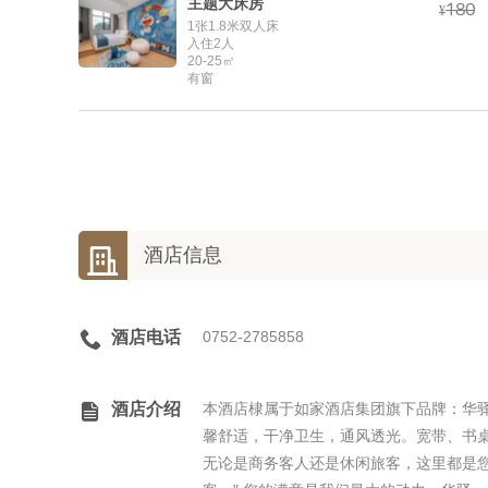
主题大床房



¥
1张1.8米双人床
入住2人
20-25㎡
有窗

酒店信息

酒店电话
0752-2785858

酒店介绍
本酒店棣属于如家酒店集团旗下品牌：华驿
馨舒适，干净卫生，通风透光。宽带、书
无论是商务客人还是休闲旅客，这里都是