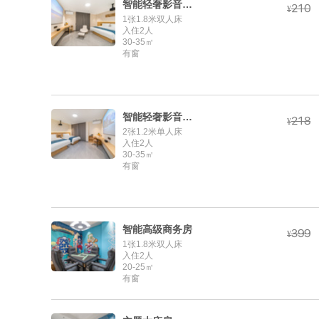
智能轻奢影音大床房



¥
1张1.8米双人床
入住2人
30-35㎡
有窗
智能轻奢影音双床房



¥
2张1.2米单人床
入住2人
30-35㎡
有窗
智能高级商务房



¥
1张1.8米双人床
入住2人
20-25㎡
有窗