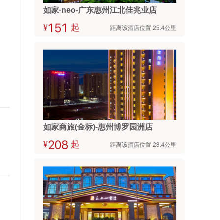
如家·neo-广东惠州江北佳兆业店
¥



起
距离该酒店位置 25.4公里
如家商旅(金标)-惠州博罗园洲店
¥



起
距离该酒店位置 28.4公里