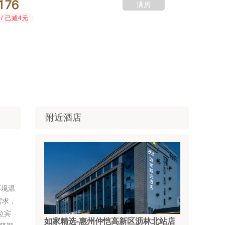



满房
/ 已减4元
附近酒店
环境温
需求，
位宾
如家精选-惠州仲恺高新区沥林北站店