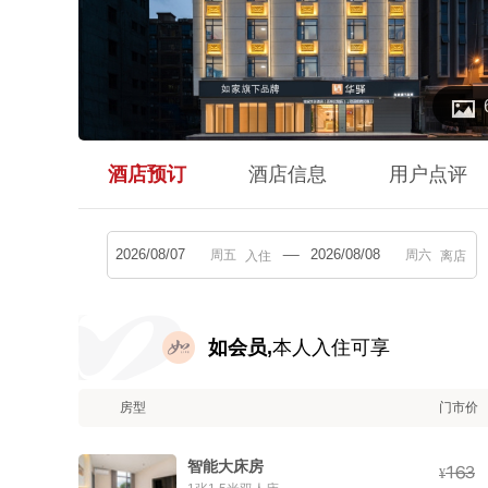

酒店预订
酒店信息
用户点评
入住
离店
如会员,
本人入住可享
房型
门市价
智能大床房



¥