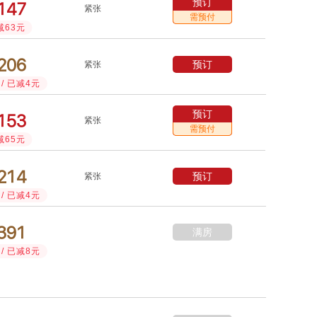
预订



紧张
需预付
减63元



预订
紧张
/ 已减4元
预订



紧张
需预付
减65元



预订
紧张
/ 已减4元



满房
/ 已减8元