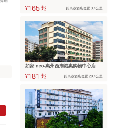
驿期
¥



起
距离该酒店位置 3.4公里
如家·neo-惠州西湖港惠购物中心店
¥



起
距离该酒店位置 20.4公里