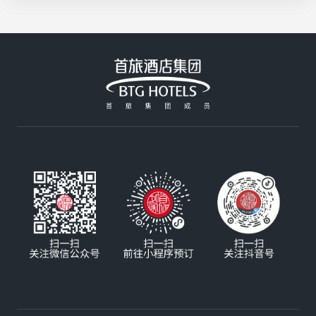
制，咸香酥脆超入味；北京建国饭店的招牌大阪烧
活花采香
Plus用料扎实，分量十足，性价比拉满；香山饭店
的铁板牛肉由厨师长亲自严选，高温铁板锁住鲜嫩
汁水，搭配秘制酱汁，每一口都是享受；