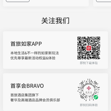
文创与趣味互动于一体的沉浸式市集体验。无需走
启动仪式
进酒店大堂，市民在家门口就能把星级品质轻松打
团董事长
包带走。 舌尖上的“爆款江湖”，星级美味接地
春颖携双
气 走进展区，扑面而来的是酒店大厨带来的匠心
品牌在“
美食，无需远行便能将美味收入囊中。北京国际饭
作将自然
店带来分量十足的墨西哥辣火炙烤猪蹄培根至尊
店集团覆
堡，大口咬下，豪迈过瘾；西苑饭店的中东烤肉卷
在通过高
饼滋滋冒香，铁板大鱿鱼更是让人一秒“穿越”异国
维”。如
街头；甜品爱好者则可直奔亮马河大厦的烟囱面包
启幕领军
冰淇淋，冰火两重天的口感让人欲罢不能；喜欢健
体验随着
康轻食的，不妨试试民族饭店“饽饽时光”少油少糖
宿体验的
的手工中式面点；京伦饭店的煎饼、灌肠等老北京
受”升级
小吃，则用一口“儿时味道”唤醒温暖记忆。 此
人群的深
外，更多酒店带来独具匠心的招牌风味：诺金酒店
原料科学
的沙威玛，外皮柔韧麦香十足，裹满焦香四溢的秘
发能力，
制炭烤鲜肉，搭配清爽时蔬与特色香料，一口锁住
景，让来
浓郁异域风情；崇文门饭店推出焦糖苹果吐司配法
化，为亿
式煎鹅肝，鹅肝的香、吐司的酥脆与焦糖苹果的酸
的联名洗
甜交织，层次感丰富；北京湾里诺岚酒店的拉克莱
境”三个
特熔酪三明治，高温焗烤后奶香醇厚、拉丝诱人；
洗手液，
北京新侨饭店带来地道齐鲁六味煎饼，杂粮手工摊
水、喜马