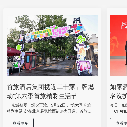
首旅酒店集团携近二十家品牌燃
如家
动“第六季首旅精彩生活节”
名洗
体验
京城初夏，烟火正浓。5月22日，“第六季首旅
今日，如
精彩生活节”在北京展览馆西街热力开启。首旅酒
（CHAN
店集团携旗下近二十家酒店集体登场，以“星级标
妆城举办
准+亲民定价”为密钥，解锁一场集星级美食、国潮
共同推出
查看更多
查看