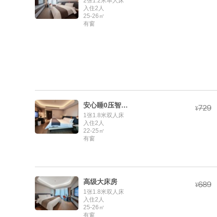
2张1.2米单人床
入住2人
25-26㎡
有窗
安心睡0压智能大床房



¥
1张1.8米双人床
入住2人
22-25㎡
有窗
高级大床房



¥
1张1.8米双人床
入住2人
25-26㎡
有窗