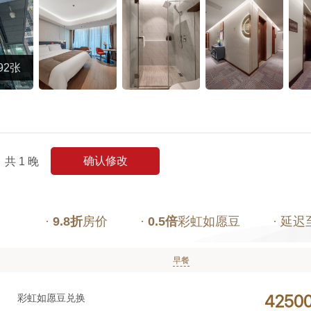
92张
确认修改
共
1
晚
·
9.8折
房价
·
0.5倍
彩虹如愿豆
· 延迟
早餐
彩虹如愿豆兑换



