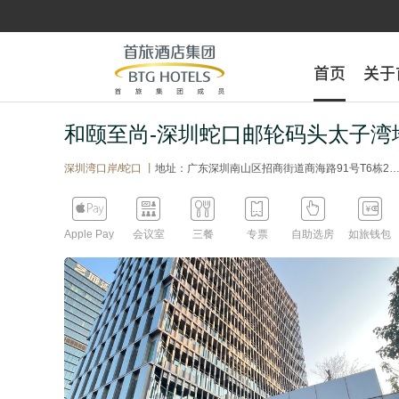
首页
首页
关于
关于
和颐至尚-深圳蛇口邮轮码头太子湾
深圳湾口岸/蛇口 丨
地址：广东深圳南山区招商街道商海路91号T6栋2楼（沿着大厦走至保安厅左拐进T6栋大堂坐电梯上2楼前台）






Apple Pay
会议室
三餐
专票
自助选房
如旅钱包