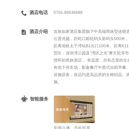

酒店电话
0755-89536688

酒店介绍
首旅如家酒店集团旗下中高端商旅型连锁酒
位置优越，距蛇口邮轮码头新码头500米
距离地铁太子湾站B1出口100米。距离K
贸区，深圳湾公园及“湾区之光”摩天轮等
情怀的商旅酒店， 有温度，亦有态度的全
有地下停车场，配备餐厅中西式自助早餐
设施设备，床品均是高品质的全棉织品。
施。
智能服务
影视点播、手机投屏