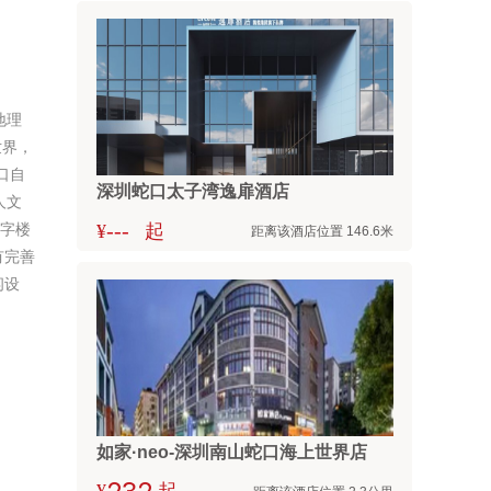
地理
世界，
口自
深圳蛇口太子湾逸扉酒店
人文
写字楼
---
¥
起
距离该酒店位置 146.6米
有完善
闲设
如家·neo-深圳南山蛇口海上世界店