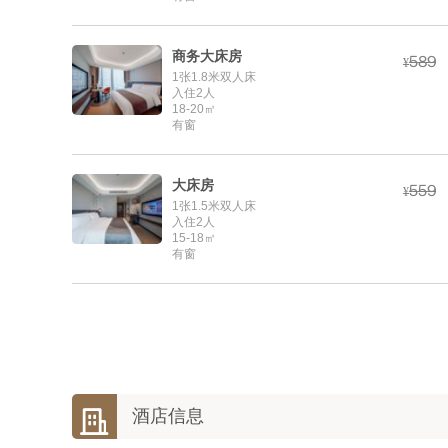
商务大床房



¥
1张1.8米双人床
入住2人
18-20㎡
有窗
大床房



¥
1张1.5米双人床
入住2人
15-18㎡
有窗

酒店信息