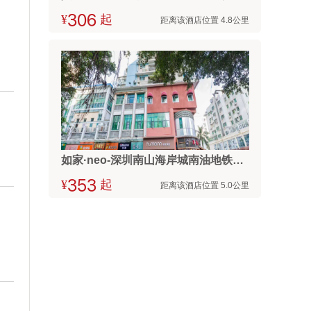
¥



起
距离该酒店位置 4.8公里
如家·neo-深圳南山海岸城南油地铁站店
¥



起
距离该酒店位置 5.0公里