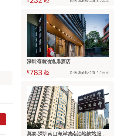
¥



起
距离该酒店位置 2.3公里
深圳湾南油逸扉酒店
¥



起
距离该酒店位置 4.4公里
莫泰-深圳南山海岸城南油地铁站服装城店