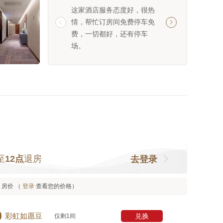
这家酒店服务态度好，很热
服务态度很好，前
情，帮忙订房间免费停车免
很热情，大堂有自


费，一切都好，还有停车
特别好，房间很干
场。
服，特别推荐
至
12点
退房
去登录
房价 （
登录
查看您的价格）

兑换
彩虹如愿豆
仅剩1间