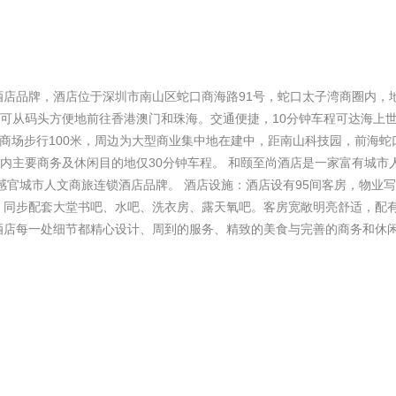
店品牌，酒店位于深圳市南山区蛇口商海路91号，蛇口太子湾商圈内，
，可从码头方便地前往香港澳门和珠海。交通便捷，10分钟车程可达海上
11商场步行100米，周边为大型商业集中地在建中，距南山科技园，前海蛇
市内主要商务及休闲目的地仅30分钟车程。 和颐至尚酒店是一家富有城市
感官城市人文商旅连锁酒店品牌。 酒店设施：酒店设有95间客房，物业
、同步配套大堂书吧、水吧、洗衣房、露天氧吧。客房宽敞明亮舒适，配
酒店每一处细节都精心设计、周到的服务、精致的美食与完善的商务和休