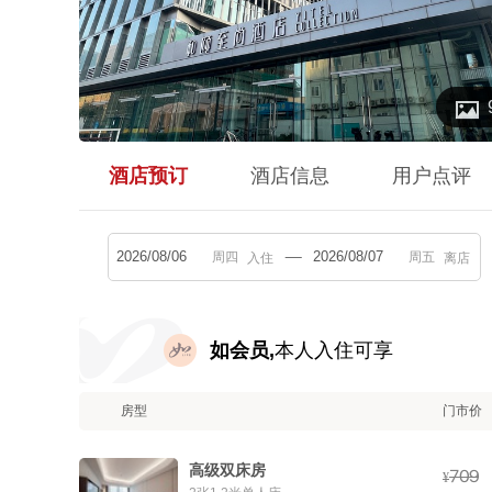

酒店预订
酒店信息
用户点评
入住
离店
如会员,
本人入住可享
房型
门市价
高级双床房



¥