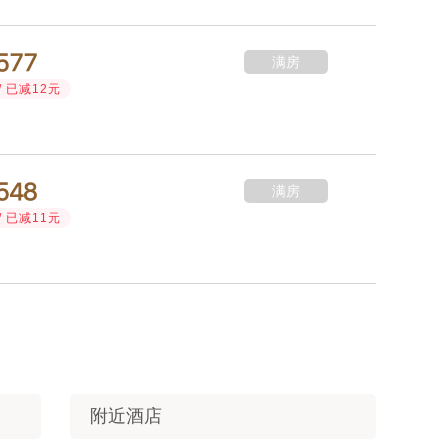



满房
/ 已减12元



满房
/ 已减11元
附近酒店