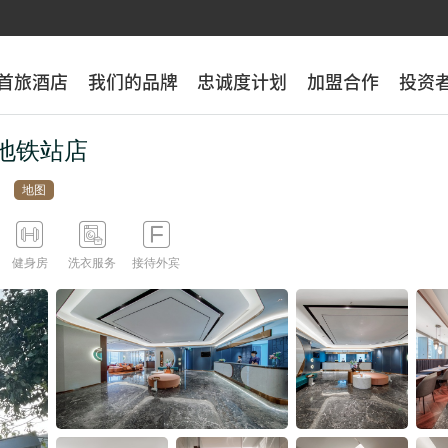
首旅酒店
首旅酒店
我们的品牌
我们的品牌
忠诚度计划
忠诚度计划
加盟合作
加盟合作
投资
投资
地铁站店
地图



健身房
洗衣服务
接待外宾