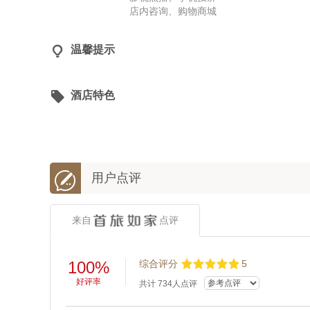
店内咨询、购物商城

温馨提示

酒店特色

用户点评
来自
点评
100%
综合评分
5
好评率
共计
734
人点评