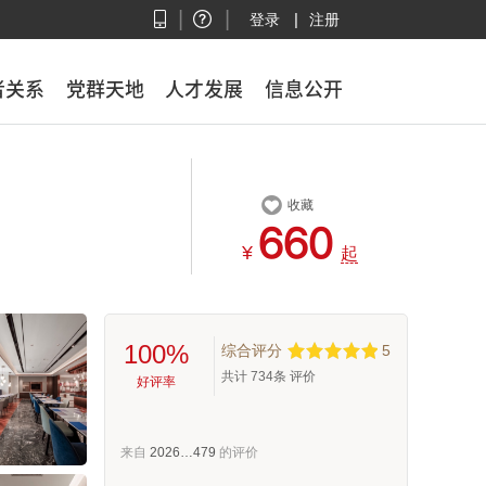
|
|
|
登录
注册
者关系
者关系
党群天地
党群天地
人才发展
人才发展
信息公开
信息公开

收藏



¥
起
100%
综合评分
5
共计
734
条 评价
好评率
来自
2026…479
的评价