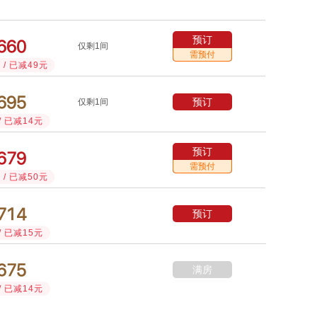
预订



仅剩1间
需预付
/ 已减49元



预订
仅剩1间
/ 已减14元
预订



需预付
/ 已减50元



预订
/ 已减15元



满房
/ 已减14元