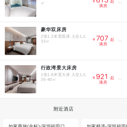



￥
起
㎡
满房
豪华双床房
2张1.2米宽双床
入住1人



￥
起
33㎡
满房
行政湾景大床房
1张1.8米宽大床
入住1人



￥
起
35-40㎡
满房
附近酒店
如家商旅(金标)-深圳福田口岸福保地铁站店