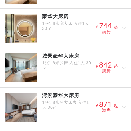
豪华大床房
1张1.8米宽大床
入住1人



￥
起
33㎡
满房
城景豪华大床房
1张1.8米的床
入住1人
30



￥
起
㎡
满房
湾景豪华大床房
1张1.8米的大床房
入住1



￥
起
人
30㎡
满房