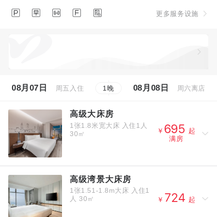





更多服务设施
08月07日
08月08日
周五入住
周六离店
1
晚
高级大床房
1张1.8米宽大床
入住1人



￥
起
30㎡
满房
高级湾景大床房
1张1.51-1.8m大床
入住1



人
30㎡
￥
起