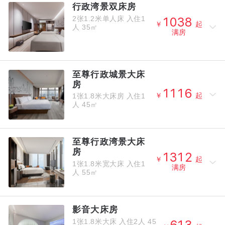
行政湾景双床房
2张1.2米单人床
入住1




￥
起
人
35㎡
满房
至尊行政城景大床
房




1张1.8米大床房
入住1
￥
起
人
45㎡
至尊行政湾景大床
房




￥
起
1张1.8米宽大床
入住1
满房
人
55㎡
影音大床房
1张1.8米大床
入住2人
45