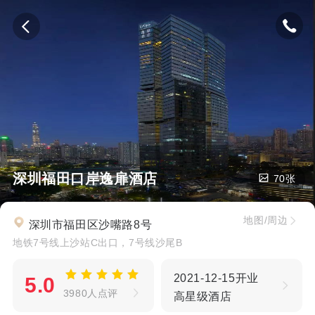
深圳福田口岸逸扉酒店
70张
地图/周边
深圳市福田区沙嘴路8号
地铁7号线上沙站C出口，7号线沙尾B
2021-12-15开业
5.0
3980人点评
高星级酒店