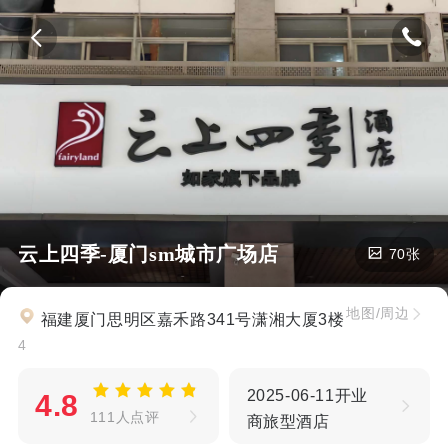
云上四季-厦门sm城市广场店
70张
地图/周边
福建厦门思明区嘉禾路341号潇湘大厦3楼
4
2025-06-11开业
4.8
111人点评
商旅型酒店