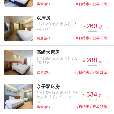
今日特惠 / 已减18元
房量紧张
双床房
2张1.2米单人床
入住2人



￥
起
21-30㎡
￥279
今日特惠 / 已减19元
房量紧张
高级大床房
1张1.8米双人床
入住2人



￥
起
25-35㎡
￥309
今日特惠 / 已减21元
房量紧张
亲子双床房
1张1.5米双人床1张1.2米



￥
起
单人床
入住3人
20-30㎡
￥359
今日特惠 / 已减25元
房量紧张