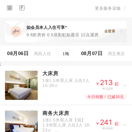


更多服务设施
如会员本人入住可享*
去登录
9.8折房价 0.5倍彩虹如愿豆 12点退房
08月06日
08月07日
周四入住
周五离店
1
晚
;
大床房
1张1.5米双人床
入住2人



￥
起
15-20㎡
￥229
今日特惠 / 已减16元
商务大床房
1张1.5米双人床【或】



￥
起
1.8米双人床
入住2人
18-
￥259
23㎡