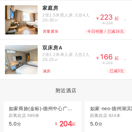
家庭房
2张1.5米双人床
入住4人



￥
起
25-30㎡
￥239
今日特惠 / 已减16元
房量紧张
双床房A
2张1.2米单人床
入住2人



￥
起
20-25㎡
￥169
已减3元
满房
附近酒店
如家商旅(金标)-德州中心广场巴黎城店
距离此店 590米
距离此店 824米
5.0
5.0



分
起
分
¥