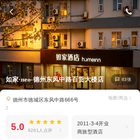
如家·neo-德州东风中路百货大楼店
83张
地图/周边
德州市德城区东风中路666号
2
2011-3-4开业
5.0
6261人点评
商旅型酒店