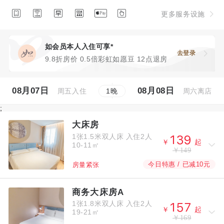






更多服务设施
如会员本人入住可享*
去登录
9.8折房价 0.5倍彩虹如愿豆 12点退房
08月07日
08月08日
周五入住
周六离店
1
晚
;
大床房
1张1.5米双人床
入住2人



￥
起
10-11㎡
￥149
今日特惠 / 已减10元
房量紧张
商务大床房A
1张1.8米双人床
入住2人



￥
起
19-21㎡
￥169