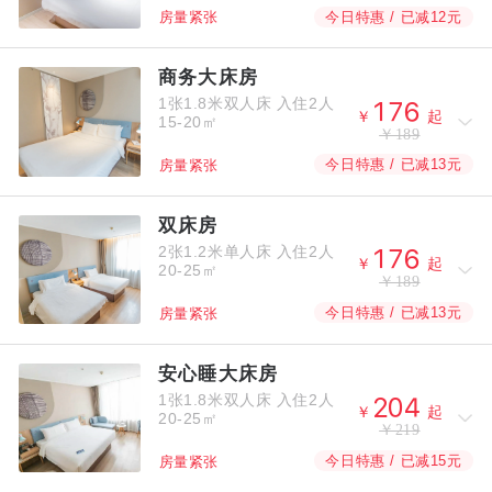
今日特惠 / 已减12元
房量紧张
商务大床房
1张1.8米双人床
入住2人



￥
起
15-20㎡
￥189
今日特惠 / 已减13元
房量紧张
双床房
2张1.2米单人床
入住2人



￥
起
20-25㎡
￥189
今日特惠 / 已减13元
房量紧张
安心睡大床房
1张1.8米双人床
入住2人



￥
起
20-25㎡
￥219
今日特惠 / 已减15元
房量紧张