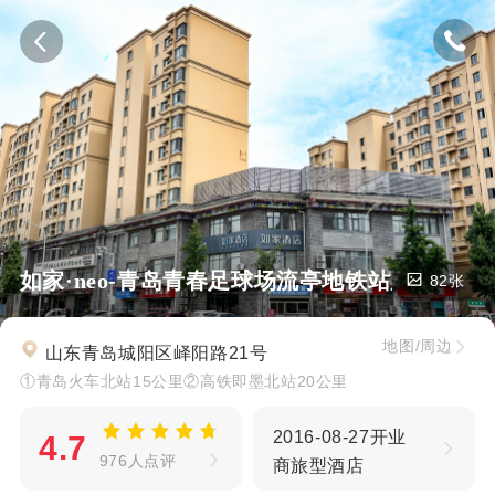
如家·neo-青岛青春足球场流亭地铁站店
82张
地图/周边
山东青岛城阳区峄阳路21号
①青岛火车北站15公里②高铁即墨北站20公里
2016-08-27开业
4.7
976人点评
商旅型酒店