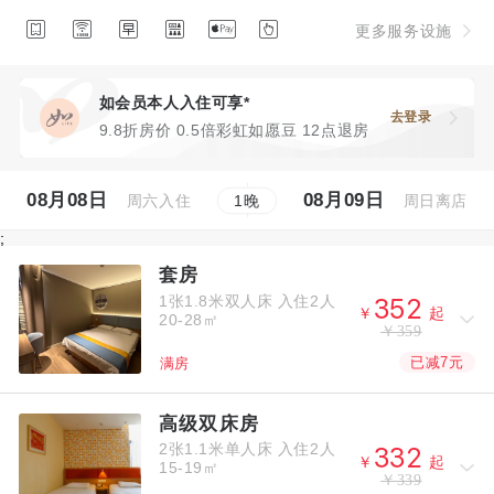






更多服务设施
如会员本人入住可享*
去登录
9.8折房价 0.5倍彩虹如愿豆 12点退房
08月08日
08月09日
周六入住
周日离店
1
晚
;
套房
1张1.8米双人床
入住2人



￥
起
20-28㎡
￥359
已减7元
满房
高级双床房
2张1.1米单人床
入住2人



￥
起
15-19㎡
￥339