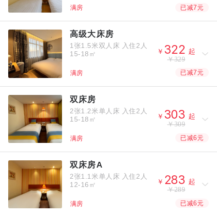
已减7元
满房
高级大床房
1张1.5米双人床
入住2人



￥
起
15-18㎡
￥329
已减7元
满房
双床房
2张1.2米单人床
入住2人



￥
起
15-18㎡
￥309
已减6元
满房
双床房A
2张1.1米单人床
入住2人



￥
起
12-16㎡
￥289
已减6元
满房