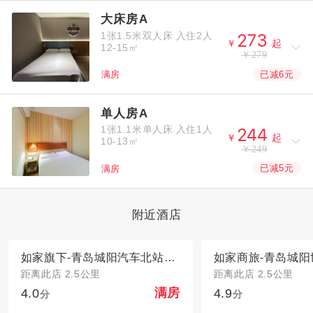
大床房A
1张1.5米双人床
入住2人



￥
起
12-15㎡
￥279
已减6元
满房
单人房A
1张1.1米单人床
入住1人



￥
起
10-13㎡
￥249
已减5元
满房
附近酒店
如家旗下-青岛城阳汽车北站派柏·云酒店
距离此店 2.5公里
距离此店 2.5公里
4.0
4.9
满房
分
分