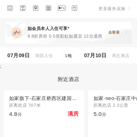






更多服务设施
如会员本人入住可享*
去登录
9.8折房价 0.5倍彩虹如愿豆 12点退房
07月09日
07月10日
周四入住
周五离店
1
晚
;
附近酒店
如家旗下-石家庄桥西区建国路华驿精选酒店
距离此店 707米
距离此店 2.3公里
4.8
5.0
满房
分
分