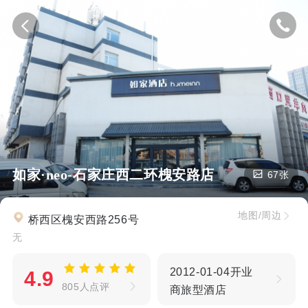
如家·neo-石家庄西二环槐安路店
67张
地图/周边
桥西区槐安西路256号
无
2012-01-04开业
4.9
805人点评
商旅型酒店