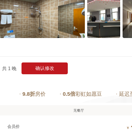
确认修改
共
1
晚
·
9.8折
房价
·
0.5倍
彩虹如愿豆
· 延迟
无餐厅
会员价
￥