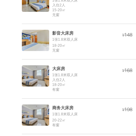
1张1.8米双人床
入住2人
15-20㎡
无窗
影音大床房



¥
1张1.8米双人床
18-20㎡
无窗
大床房



¥
1张1.8米双人床
入住2人
18-20㎡
有窗
商务大床房



¥
1张1.8米双人床
20-22㎡
有窗