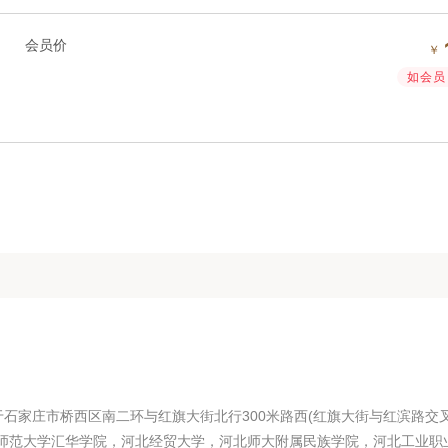
会员价
￥
如会员 
石家庄市桥西区南二环与红旗大街北行300米路西(红旗大街与红滨路交
北师范大学汇华学院，河北经贸大学，河北师大附属民族学院，河北工业职