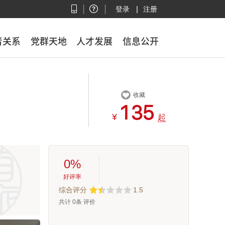
|
|
|
登录
注册
者关系
者关系
党群天地
党群天地
人才发展
人才发展
信息公开
信息公开

收藏



¥
起
0%
好评率
综合评分
1.5
共计
0
条 评价