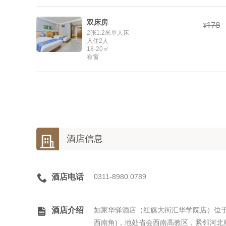
双床房



¥
2张1.2米单人床
入住2人
18-20㎡
有窗

酒店信息

酒店电话
0311-8980 0789

酒店介绍
如家华驿酒店（红旗大街汇华学院店）位于
西南角)，地处省会西南高教区，紧邻河