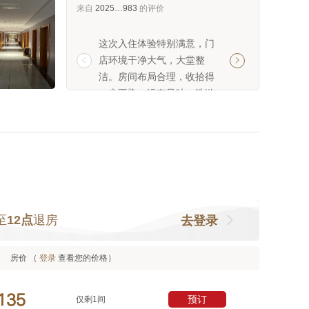
来自
2025…983
的评价
这次入住体验特别满意，门
没有暖气，屋子里
店环境干净大气，大堂整
没有早餐，不太好


洁。房间布局合理，收拾得
验，但是价格在这
一尘不染，没有异味，洗漱
不要有过多期待
用品齐全好用。隔音效果不
错，安静不嘈杂，睡得特别
安稳。卫生做得很到位，床
单被罩干净无污渍，卫生间
干湿分离很清爽。工作人员
态度很好，有需求响应及
时，价格实惠，性价比拉
至
12点
退房
去登录
满，强烈推荐！
房价 （
登录
查看您的价格）



预订
仅剩1间