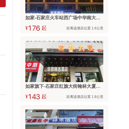
如家-石家庄火车站西广场中华南大街店
¥



起
距离该酒店位置 1.6公里
如家旗下-石家庄红旗大街翰林大厦华驿精选酒店
¥



起
距离该酒店位置 1.8公里