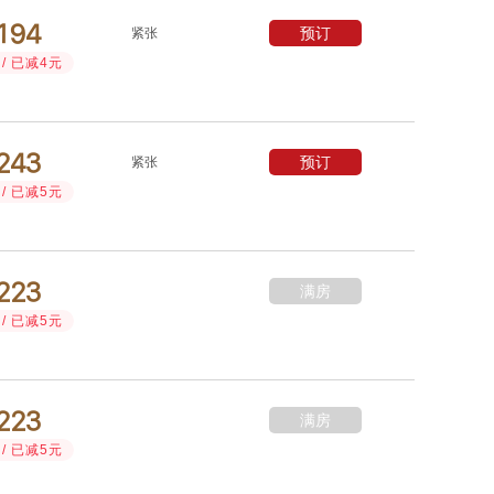



预订
紧张
/ 已减4元



预订
紧张
/ 已减5元



满房
/ 已减5元



满房
/ 已减5元