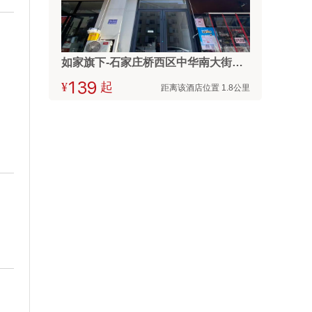
如家旗下-石家庄桥西区中华南大街新火车站驿禾酒店
¥



起
距离该酒店位置 1.8公里