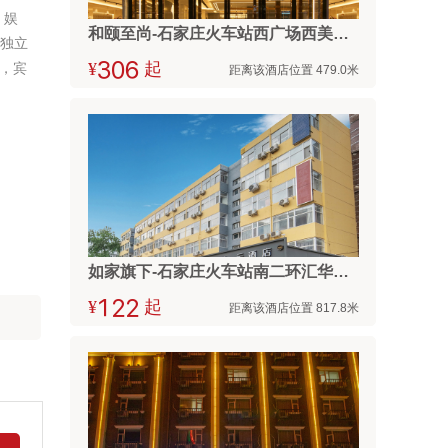
、娱
和颐至尚-石家庄火车站西广场西美花街店
，独立
，宾
¥



起
距离该酒店位置 479.0米
如家旗下-石家庄火车站南二环汇华学院睿柏·云酒店
¥



起
距离该酒店位置 817.8米