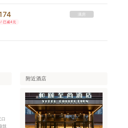



满房
/ 已减4元
附近酒店
叉口
业技