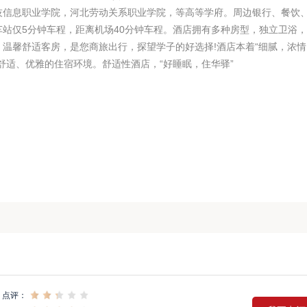
技信息职业学院，河北劳动关系职业学院，等高等学府。周边银行、餐饮
站仅5分钟车程，距离机场40分钟车程。酒店拥有多种房型，独立卫浴
温馨舒适客房，是您商旅出行，探望学子的好选择!酒店本着“细腻，浓情
舒适、优雅的住宿环境。舒适性酒店，“好睡眠，住华驿”
点评：