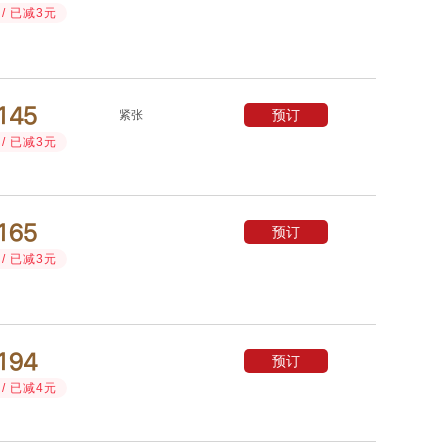
/ 已减3元



预订
紧张
/ 已减3元



预订
/ 已减3元



预订
/ 已减4元