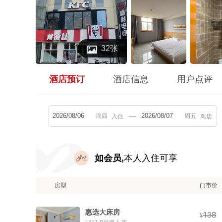

32张
酒店预订
酒店信息
用户点评
入住
离店
如会员,
本人入住可享
房型
门市价
惠选大床房



¥