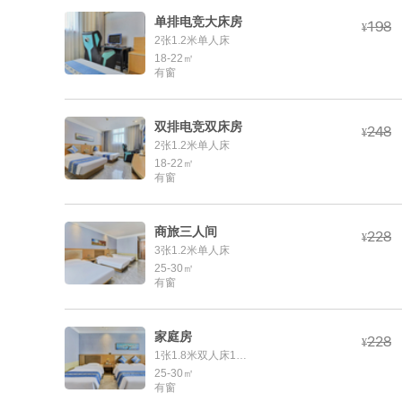
单排电竞大床房



¥
2张1.2米单人床
18-22㎡
有窗
双排电竞双床房



¥
2张1.2米单人床
18-22㎡
有窗
商旅三人间



¥
3张1.2米单人床
25-30㎡
有窗
家庭房



¥
1张1.8米双人床1张1.2米单人床
25-30㎡
有窗