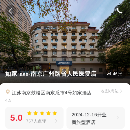
如家·neo-南京广州路省人民医院店
46张
地图/周边
江苏南京鼓楼区南东瓜市4号如家酒店
4.5
2024-12-16开业
5.0
757人点评
商旅型酒店