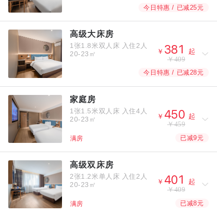
今日特惠 / 已减25元
高级大床房
1张1.8米双人床
入住2人



￥
起
20-23㎡
￥409
今日特惠 / 已减28元
家庭房
1张1.5米双人床
入住4人



￥
起
20-23㎡
￥459
已减9元
满房
高级双床房
2张1.2米单人床
入住2人



￥
起
20-23㎡
￥409
已减8元
满房