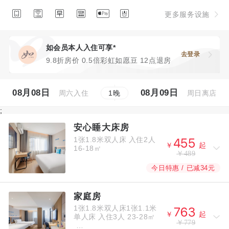






更多服务设施
如会员本人入住可享*
去登录
9.8折房价 0.5倍彩虹如愿豆 12点退房
08月08日
08月09日
周六入住
周日离店
1
晚
;
安心睡大床房
1张1.8米双人床
入住2人



￥
起
16-18㎡
￥489
今日特惠 / 已减34元
家庭房
1张1.8米双人床1张1.1米



￥
起
单人床
入住3人
23-28㎡
￥779