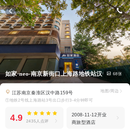
如家·neo-南京新街口上海路地铁站汉中路店
68张
地图/周边
江苏南京秦淮区汉中路159号
①地铁2号线上海路站3号出口步行3-4分钟即可
2008-11-12开业
4.9
2435人点评
商旅型酒店