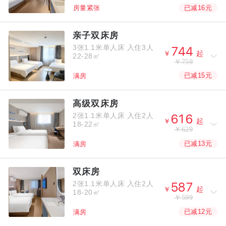
已减16元
房量紧张
亲子双床房
3张1.1米单人床
入住3人



￥
起
22-28㎡
￥759
已减15元
满房
高级双床房
2张1.1米单人床
入住2人



￥
起
18-22㎡
￥629
已减13元
满房
双床房
2张1.1米单人床
入住2人



￥
起
18-20㎡
￥599
已减12元
满房