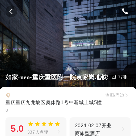
如家·neo-重庆重医附一院袁家岗地铁站店
77张
地图/周边
重庆重庆九龙坡区奥体路1号中新城上城5幢
8
2024-02-07开业
5.0
337人点评
商旅型酒店