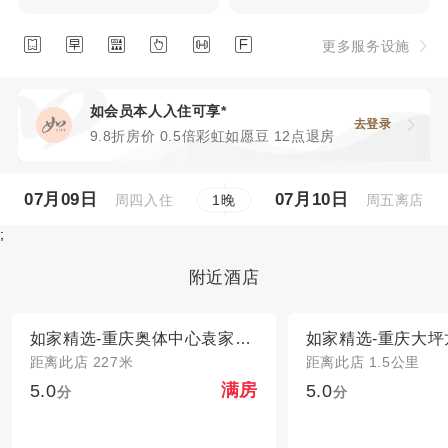






更多服务设施
如会员本人入住可享*
去登录
9.8折房价 0.5倍彩虹如愿豆 12点退房
07月09日
07月10日
周四入住
周五离店
1
晚
;
附近酒店
如家精选-重庆奥体中心袁家岗地铁站店
距离此店 227米
距离此店 1.5公里
5.0
5.0
满房
分
分