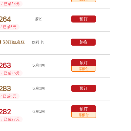
/ 已减24元



预订
紧张
/ 已减5元

兑换
彩虹如愿豆
仅剩1间
预订



仅剩2间
需预付
/ 已减26元



预订
仅剩2间
/ 已减6元
预订



仅剩1间
需预付
/ 已减27元