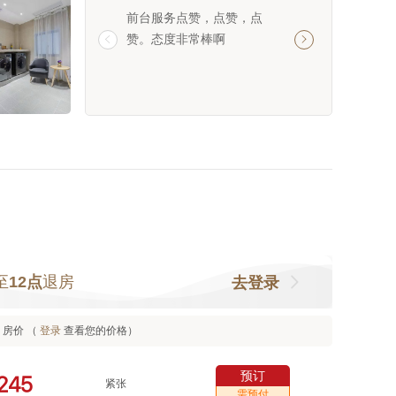
前台服务点赞，点赞，点
前台太热情周到服
赞。态度非常棒啊
间干净


至
12点
退房
去登录
房价 （
登录
查看您的价格）
预订



紧张
需预付