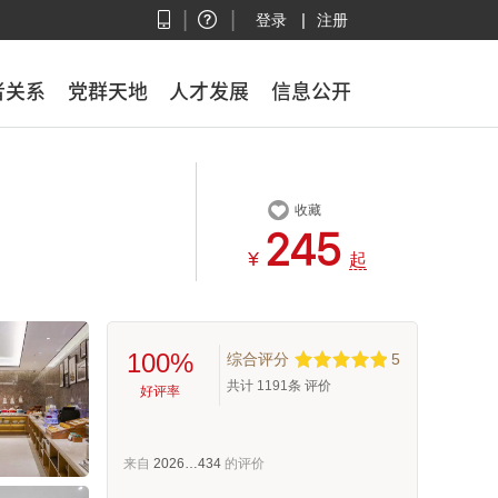
|
|
|
登录
注册
者关系
者关系
党群天地
党群天地
人才发展
人才发展
信息公开
信息公开

收藏



¥
起
100%
综合评分
5
共计
1191
条 评价
好评率
来自
2026…434
的评价