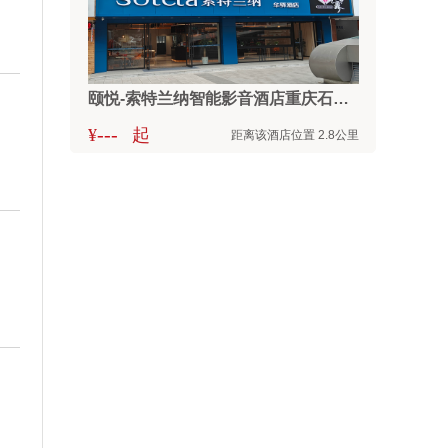
颐悦-索特兰纳智能影音酒店重庆石桥铺地铁站百脑汇店
---
¥
起
距离该酒店位置 2.8公里