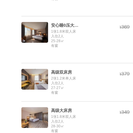
安心睡0压大床房



¥
1张1.8米双人床
入住2人
25-28㎡
有窗
高级双床房



¥
2张1.2米单人床
入住2人
27-27㎡
有窗
高级大床房



¥
1张1.8米双人床
入住2人
28-30㎡
有窗