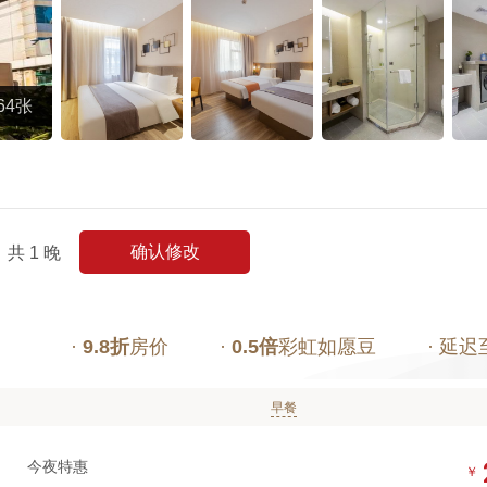
64张
确认修改
共
1
晚
·
9.8折
房价
·
0.5倍
彩虹如愿豆
· 延迟
早餐
今夜特惠
￥