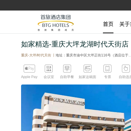
首页
首页
关于
关于
如家精选-重庆大坪龙湖时代天街店
重庆-大坪/时代天街 丨
地址：重庆市渝中区大坪正街116号（酒店位于大坪正街与彭家花园路口；英利大融城斜对面，步行至龙湖时代天街仅400米；轻轨一，二号线大坪站1/6出口步行3分钟）





Apple Pay
会议室
自助早餐
如家这碗面
专票
自助选