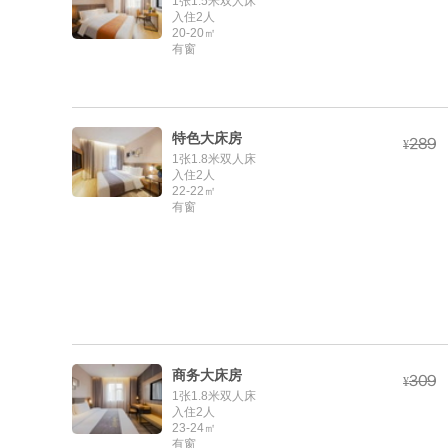
1张1.5米双人床
入住2人
20-20㎡
有窗
特色大床房



¥
1张1.8米双人床
入住2人
22-22㎡
有窗
商务大床房



¥
1张1.8米双人床
入住2人
23-24㎡
有窗