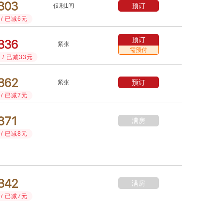



预订
仅剩1间
/ 已减6元
预订



紧张
需预付
/ 已减33元



预订
紧张
/ 已减7元



满房
/ 已减8元



满房
/ 已减7元