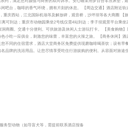
选系列，满足您对颜值与商务的双向诉求。安心睡采用梦百合零压床垫，
闲吧台，咖啡的香气环绕，拥有片刻的休息。 【周边交通】酒店附近轨
，重庆西站，江北国际机场等及解放碑，观音桥，沙坪坝等各大商圈 【
距离可到达；重庆市动物园乘坐2号线仅需4站到达；李子坝观景平台乘坐
崖洞商圈。交通十分便利。可供旅游及休闲人士游玩打卡。 【美食购物】
特色小吃一应俱全，刺激您的味蕾，丰富您的火辣之旅。 【商务休闲】酒
足您不同的住宿需求，酒店大堂商务区免费提供现磨咖啡喝茶饮；设有早
知名品牌的洗浴用品。让您尽情享受吃住行游娱购的便利。从容面对旅途
携带经认证的服务型动物（如导盲犬等，需提前联系酒店报备