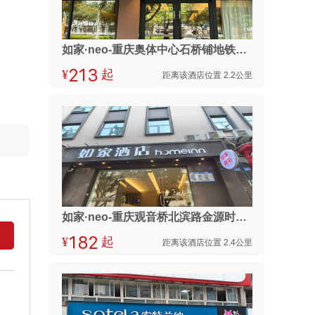
如家·neo-重庆奥体中心石桥铺地铁站店
¥



起
距离该酒店位置 2.2公里
如家·neo-重庆观音桥北滨路金源时代购物广场店
¥



起
距离该酒店位置 2.4公里