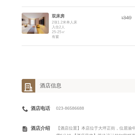
双床房



¥
2张1.2米单人床
入住2人
25-25㎡
有窗

酒店信息

酒店电话
023-86586688

酒店介绍
【酒店位置】本店位于大坪正街，位居渝中区