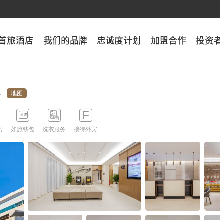
首旅酒店
首旅酒店
我们的品牌
我们的品牌
忠诚度计划
忠诚度计划
加盟合作
加盟合作
投资
投资
地图




房
如旅钱包
洗衣服务
接待外宾