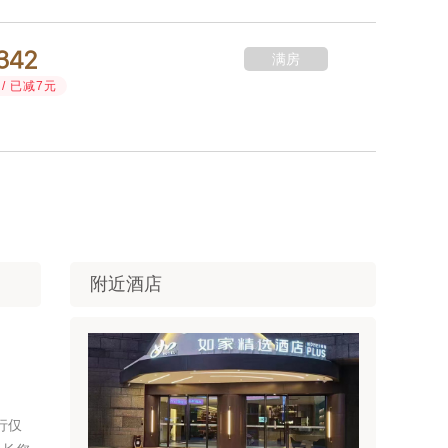



满房
/ 已减7元
附近酒店
行仅