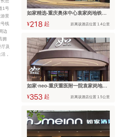
延长您
道1号
如家精选-重庆奥体中心袁家岗地铁站店
旅游景
2号线
¥



起
距离该酒店位置 1.4公里
周边
店拥
餐厅及
生活，
如家·neo-重庆重医附一院袁家岗地铁站店
¥



起
距离该酒店位置 1.5公里