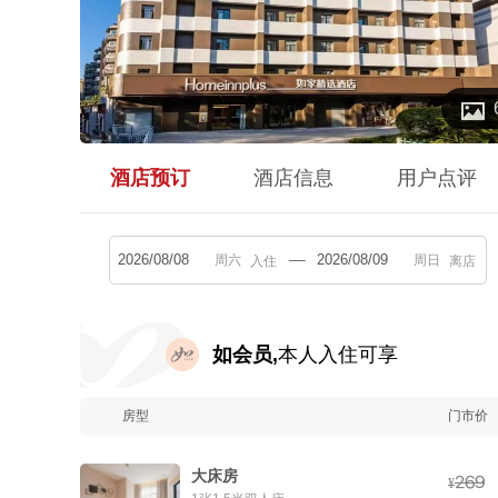

酒店预订
酒店信息
用户点评
入住
离店
如会员,
本人入住可享
房型
门市价
大床房



¥