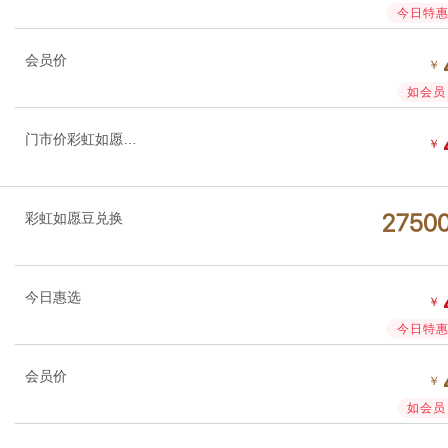
今日特惠 
会员价
￥
如会员 
门市价彩虹如愿豆加速
￥
彩虹如愿豆兑换




今日惠选
￥
今日特惠 
会员价
￥
如会员 