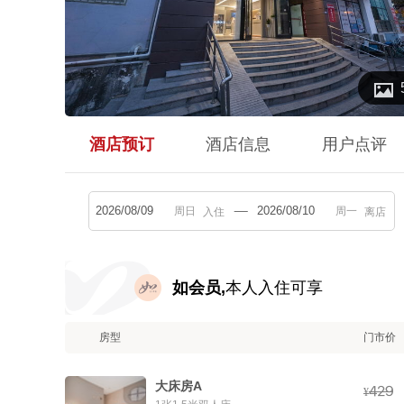

酒店预订
酒店信息
用户点评
入住
离店
如会员,
本人入住可享
房型
门市价
大床房A



¥