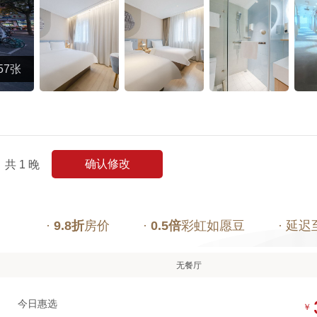
57张
确认修改
共
1
晚
·
9.8折
房价
·
0.5倍
彩虹如愿豆
· 延迟
无餐厅
今日惠选
￥