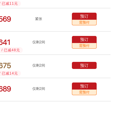
/ 已减11元
预订



紧张
需预付
预订



仅剩2间
需预付
/ 已减48元



预订
仅剩2间
/ 已减14元
预订



仅剩2间
需预付