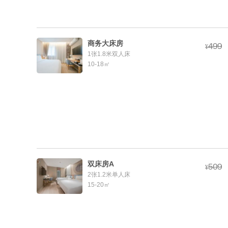
商务大床房



¥
1张1.8米双人床
10-18㎡
双床房A



¥
2张1.2米单人床
15-20㎡