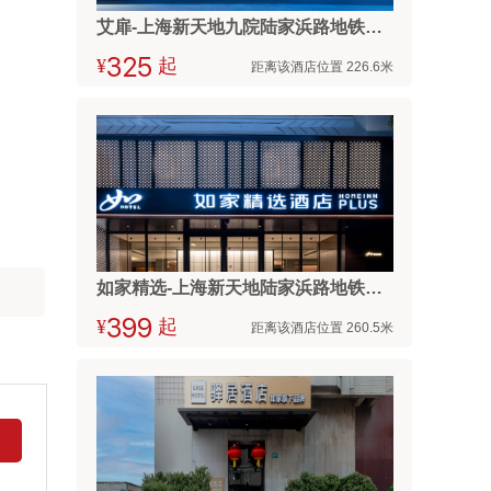
艾扉-上海新天地九院陆家浜路地铁站店
¥



起
距离该酒店位置 226.6米
如家精选-上海新天地陆家浜路地铁站店
¥



起
距离该酒店位置 260.5米