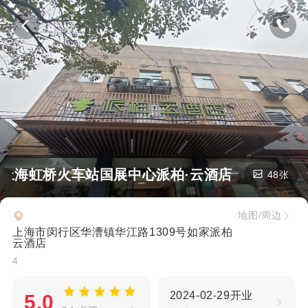
下-上海虹桥火车站国展中心派柏·云酒店
48张
地图/周边
上海市闵行区华漕镇华江路1309号如家派柏
云酒店
4
2024-02-29开业
5.0