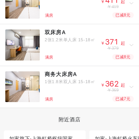



￥
起
￥419
已减8元
满房
双床房A
2张1.2米单人床
15-18㎡



￥
起
￥379
已减8元
满房
商务大床房A
1张1.8米双人床
15-18㎡



￥
起
￥369
已减7元
满房
附近酒店
如家旗下-上海虹桥枢纽国家会展中心北翟路派柏·云酒店