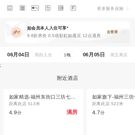






更多服务设施
如会员本人入住可享*
去登录
9.8折房价 0.5倍彩虹如愿豆 12点退房
06月04日
06月05日
周四入住
周五离店
1
晚
;
附近酒店
如家精选-福州东街口三坊七巷三山大厦店
距离此店 513米
距离此店 522米
4.9
4.7
满房
分
分