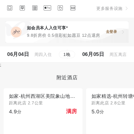






更多服务设施
如会员本人入住可享*
去登录
9.8折房价 0.5倍彩虹如愿豆 12点退房
06月04日
06月05日
周四入住
周五离店
1
晚
;
附近酒店
如家-杭州西湖区美院象山地铁站店
如家精选-杭州转
距离此店 2.7公里
距离此店 2.8公里
4.9
5.0
满房
分
分