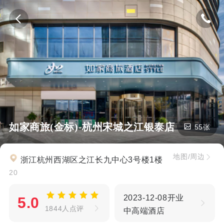
如家商旅(金标)-杭州宋城之江银泰店
55张
地图/周边
浙江杭州西湖区之江长九中心3号楼1楼
20
2023-12-08开业
5.0
1844人点评
中高端酒店