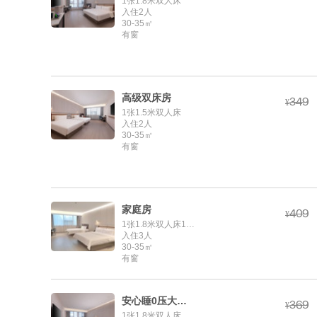
1张1.8米双人床
入住2人
30-35㎡
有窗
高级双床房



¥
1张1.5米双人床
入住2人
30-35㎡
有窗
家庭房



¥
1张1.8米双人床1张1.35米单人床
入住3人
30-35㎡
有窗
安心睡0压大床房



¥
1张1.8米双人床