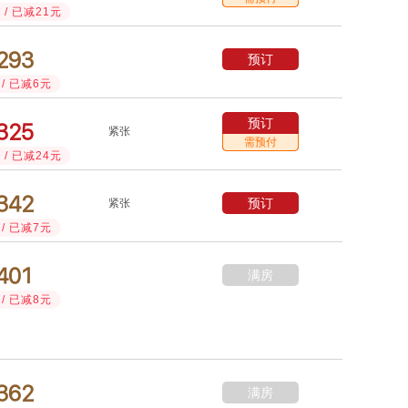
/ 已减21元



预订
/ 已减6元
预订



紧张
需预付
/ 已减24元



预订
紧张
/ 已减7元



满房
/ 已减8元



满房