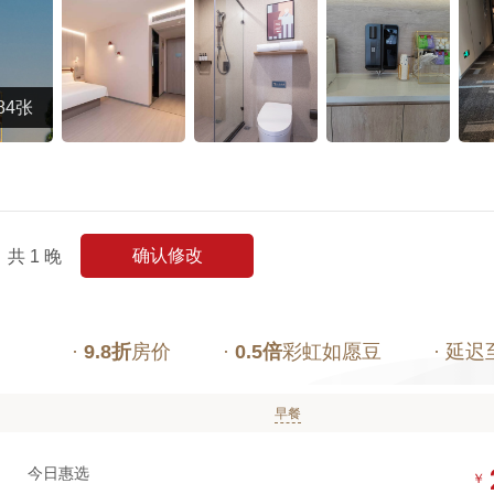
84张
确认修改
共
1
晚
·
9.8折
房价
·
0.5倍
彩虹如愿豆
· 延迟
早餐
今日惠选
￥