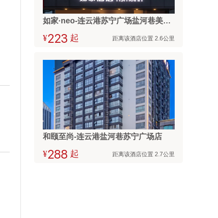
如家·neo-连云港苏宁广场盐河巷美食街店
¥



起
距离该酒店位置 2.6公里
和颐至尚-连云港盐河巷苏宁广场店
¥



起
距离该酒店位置 2.7公里