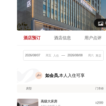

酒店预订
酒店信息
用户点评
入住
离店
如会员,
本人入住可享
房型
门市价
高级大床房



¥