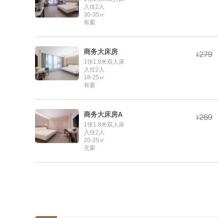
入住2人
30-35㎡
有窗
商务大床房



¥
1张1.8米双人床
入住2人
18-25㎡
有窗
商务大床房A



¥
1张1.8米双人床
入住2人
20-25㎡
无窗