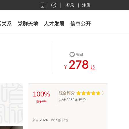
|
|
|
登录
注册
者关系
者关系
党群天地
党群天地
人才发展
人才发展
信息公开
信息公开

收藏



¥
起
100%
综合评分
5
共计
3853
条 评价
好评率
来自
2024…687
的评价