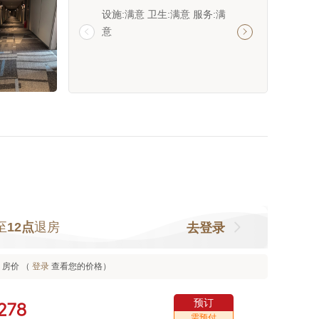
设施:满意 卫生:满意 服务:满
设施:满意 卫生:满意
意
意


至
12点
退房
去登录
房价 （
登录
查看您的价格）
预订



需预付