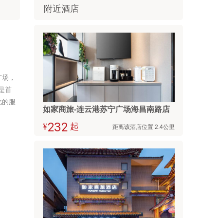
附近酒店
广场，
是首
化的服
如家商旅-连云港苏宁广场海昌南路店
¥



起
距离该酒店位置 2.4公里