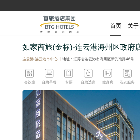
首页
首页
关于
关于
如家商旅(金标)-连云港海州区政府
连云港-连云港市中心 丨
地址：江苏省连云港市海州区新孔南路46号（海州数字科技大厦)






会议室
自助早餐
专票
自助选房
健身房
洗衣服务