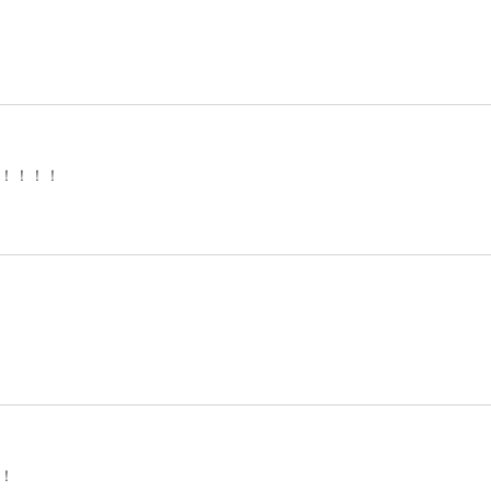
！！！！
！