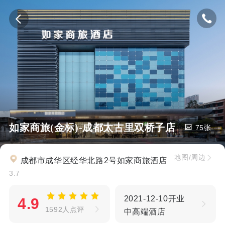
如家商旅(金标)-成都太古里双桥子店
75张
地图/周边
成都市成华区经华北路2号如家商旅酒店
3.7
2021-12-10开业
4.9
1592人点评
中高端酒店