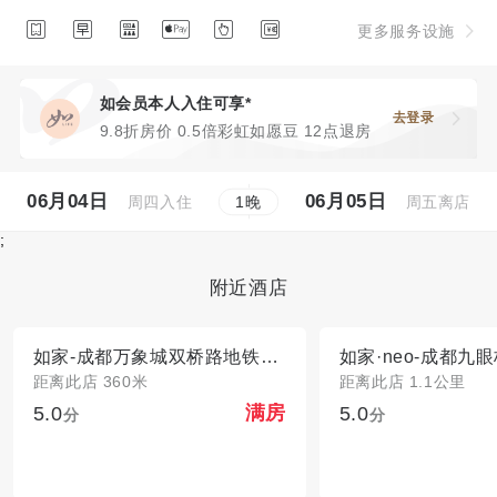






更多服务设施
如会员本人入住可享*
去登录
9.8折房价 0.5倍彩虹如愿豆 12点退房
06月04日
06月05日
周四入住
周五离店
1
晚
;
附近酒店
如家-成都万象城双桥路地铁站店
距离此店 360米
距离此店 1.1公里
5.0
5.0
满房
分
分