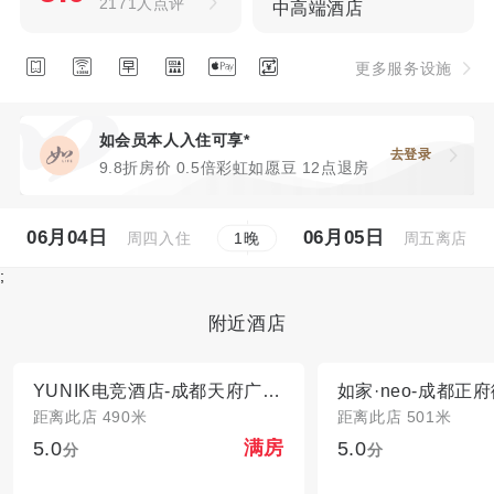
2171人点评
中高端酒店






更多服务设施
如会员本人入住可享*
去登录
9.8折房价 0.5倍彩虹如愿豆 12点退房
06月04日
06月05日
周四入住
周五离店
1
晚
;
附近酒店
YUNIK电竞酒店-成都天府广场文殊院地铁站店
距离此店 490米
距离此店 501米
5.0
5.0
满房
分
分