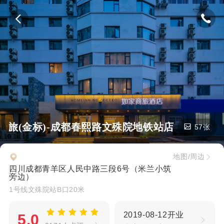
家商旅(金标)-成都春熙路文殊院地铁站店
57张
地图/周边
四川成都青羊区人民中路三段6号（米兰小筑
旁边）
1号线文殊院站B口20米
2019-08-12开业
5.0