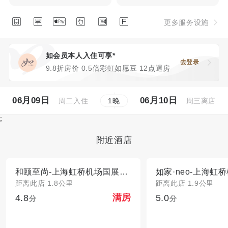






更多服务设施
如会员本人入住可享*
去登录
9.8折房价 0.5倍彩虹如愿豆 12点退房
06月09日
06月10日
周二入住
周三离店
1
晚
;
附近酒店
和颐至尚-上海虹桥机场国展中心联明路店
距离此店 1.8公里
距离此店 1.9公里
4.8
5.0
满房
分
分