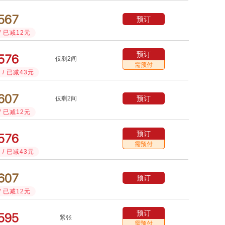



预订
/ 已减12元
预订



仅剩2间
需预付
/ 已减43元



预订
仅剩2间
/ 已减12元
预订



需预付
/ 已减43元



预订
/ 已减12元
预订



紧张
需预付