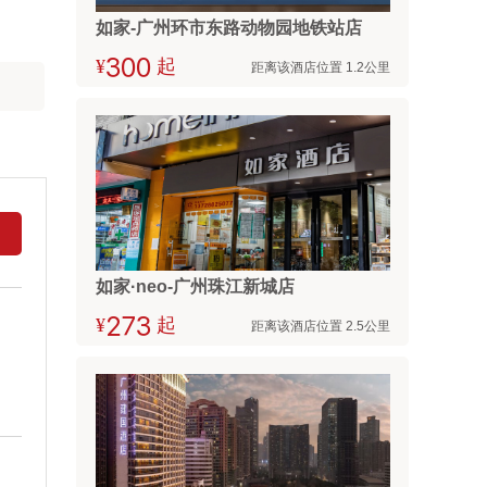
如家-广州环市东路动物园地铁站店
¥



起
距离该酒店位置 1.2公里
如家·neo-广州珠江新城店
¥



起
距离该酒店位置 2.5公里