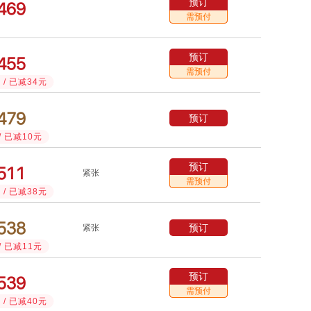
预订



需预付
预订



需预付
/ 已减34元



预订
/ 已减10元
预订



紧张
需预付
/ 已减38元



预订
紧张
/ 已减11元
预订



需预付
/ 已减40元