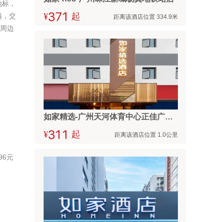
地标，
越，交
¥



起
距离该酒店位置 334.9米
店周边
如家精选-广州天河体育中心正佳广场店
¥



起
距离该酒店位置 1.0公里
96元