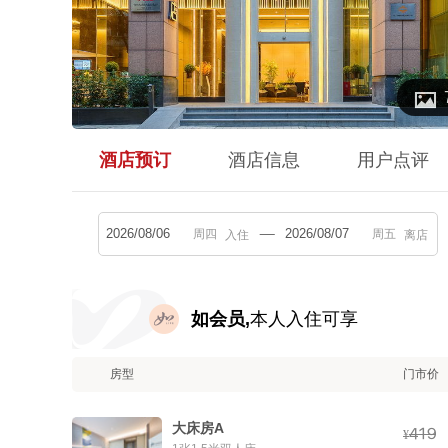

酒店预订
酒店信息
用户点评
入住
离店
如会员,
本人入住可享
房型
门市价
大床房A



¥