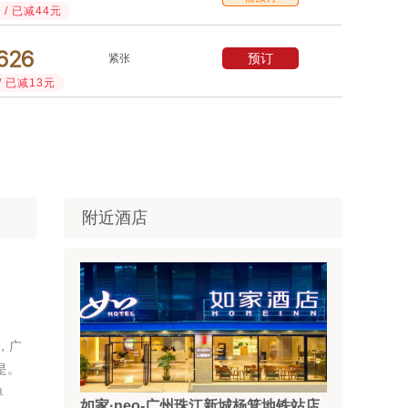
/ 已减44元



预订
紧张
/ 已减13元
附近酒店
，广
是。
单
如家·neo-广州珠江新城杨箕地铁站店