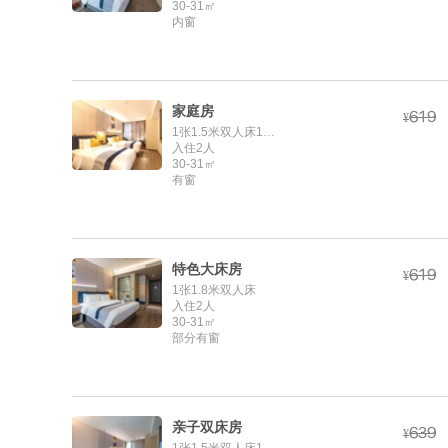
30-31㎡
内窗
家庭房



¥
1张1.5米双人床1张1.2米单人床
入住2人
30-31㎡
有窗
特色大床房



¥
1张1.8米双人床
入住2人
30-31㎡
部分有窗
亲子双床房



¥