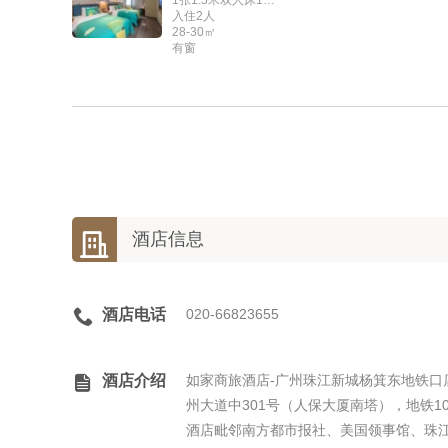
1张1.5米双人床1张1.2米单人床
入住2人
28-30㎡
有窗

酒店信息

酒店电话
020-66823655

酒店介绍
如家商旅酒店-广州珠江新城杨箕东地铁口
州大道中301号（人保大厦南塔），地铁1
酒店毗邻南方都市报社、美国领事馆、珠