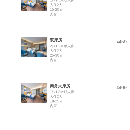
1张1.5米双人床
入住2人
15-20㎡
无窗
双床房



¥
2张1.2米单人床
入住2人
25-30㎡
内窗
商务大床房



¥
1张1.8米双人床
入住2人
18-25㎡
内窗