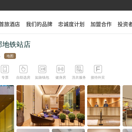
首旅酒店
首旅酒店
我们的品牌
我们的品牌
忠诚度计划
忠诚度计划
加盟合作
加盟合作
投资
投资
邨地铁站店
地图






专票
自助选房
如旅钱包
健身房
洗衣服务
接待外宾