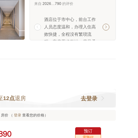
来自
2026…790
的评价
酒店位于市中心，前台工作
酒店位于市中心，
人员态度温和，办理入住高
人员态度温和，办


效快捷，全程没有繁琐流
效快捷，全程没有
程。客房干净整洁，床品柔
程。客房干净整洁
软舒适，隔音效果很好，休
软舒适，隔音效果
息得特别安稳，卫浴干湿分
息得特别安稳，卫
离，热水供应充足。最惊喜
离，热水供应充足
的是洗衣服务，自助洗衣房
的是洗衣服务，自
设备齐全
设备齐全
至
12点
退房
去登录
房价 （
登录
查看您的价格）
预订



需预付