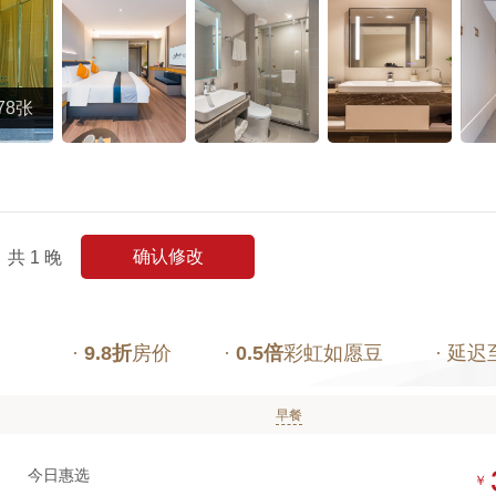
78张
确认修改
共
1
晚
·
9.8折
房价
·
0.5倍
彩虹如愿豆
· 延迟
早餐
今日惠选
￥