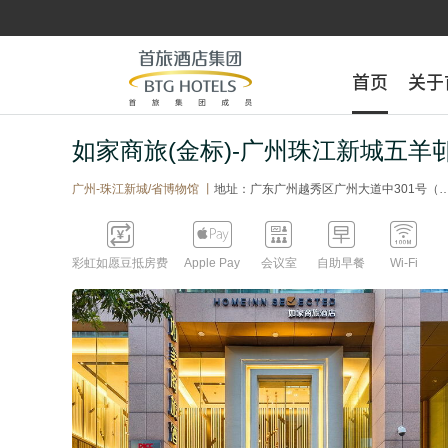
首页
首页
关于
关于
如家商旅(金标)-广州珠江新城五羊
广州-珠江新城/省博物馆 丨
地址：广东广州越秀区广州大道中301号（地铁10号线杨箕东站C3出口50米）





彩虹如愿豆抵房费
Apple Pay
会议室
自助早餐
Wi-Fi