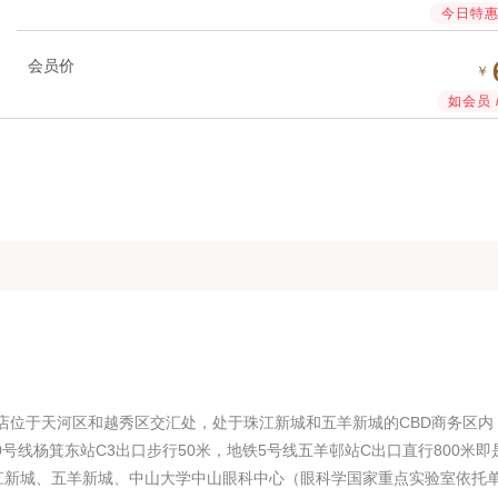
今日特惠 
会员价
￥
如会员 
店位于天河区和越秀区交汇处，处于珠江新城和五羊新城的CBD商务区内
0号线杨箕东站C3出口步行50米，地铁5号线五羊邨站C出口直行800米即
江新城、五羊新城、中山大学中山眼科中心（眼科学国家重点实验室依托