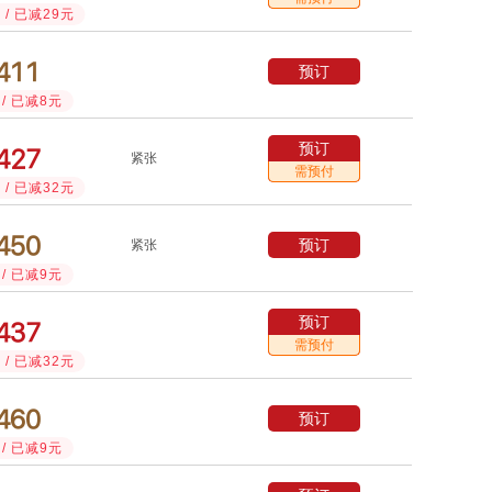
/ 已减29元



预订
/ 已减8元
预订



紧张
需预付
/ 已减32元



预订
紧张
/ 已减9元
预订



需预付
/ 已减32元



预订
/ 已减9元