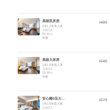
高级双床房



¥
2张1.2米单人床
入住2人
30-31㎡
有窗
高级大床房



¥
1张1.8米双人床
入住2人
25-30㎡
有窗
安心睡0压大床房



¥
1张1.8米双人床
入住2人