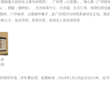
区规模最大的妇女儿童专科医院）、广州塔（小蛮腰）、海心桥（广州新
地）、琶醍（酒吧街）、天河体育中心、天河城、太古汇等。地理位置优
民新村、广州食府、点都德等餐厅，是广州现代与传统美食结合之地。酒
商旅人士、会议培训、探亲访友、旅游达人首选高性价
投屏
商城
车场为物业管理停车场，停车费自理。收费标准：2019年1月1日起12元/小时，全天