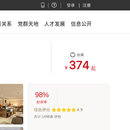
|
|
|
登录
注册
者关系
者关系
党群天地
党群天地
人才发展
人才发展
信息公开
信息公开

收藏



¥
起
98%
好评率
综合评分
4.9
共计
1498
条 评价