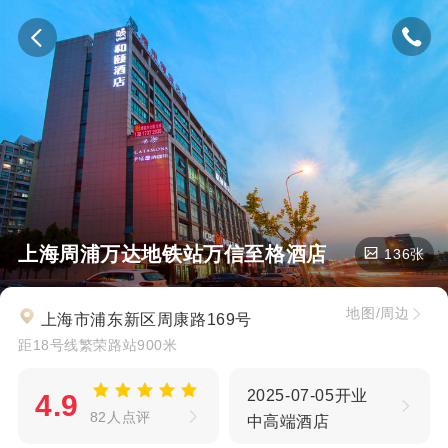
上海周浦万达地铁站万信至格酒店
136张
地图/周边
上海市浦东新区周康路169号
距18号线繁荣路站900米
2025-07-05开业
4.9
82人点评
中高端酒店