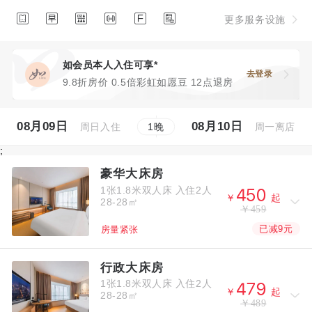






更多服务设施
如会员本人入住可享*
去登录
9.8折房价 0.5倍彩虹如愿豆 12点退房
08月09日
08月10日
周日入住
周一离店
1
晚
;
豪华大床房
1张1.8米双人床
入住2人



￥
起
28-28㎡
￥459
已减9元
房量紧张
行政大床房
1张1.8米双人床
入住2人



￥
起
28-28㎡
￥489