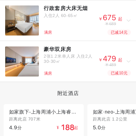
行政套房大床无烟
入住2人
60-65㎡



￥
起
￥689
已减14元
满房
豪华双床房
2张1.2米单人床
入住2人



￥
起
30-30㎡
￥489
已减10元
满房
附近酒店
如家旗下-上海周浦小上海睿柏·云酒店
距离此店 707米
距离此店 1.2公里
4.9
5.0



分
起
分
¥