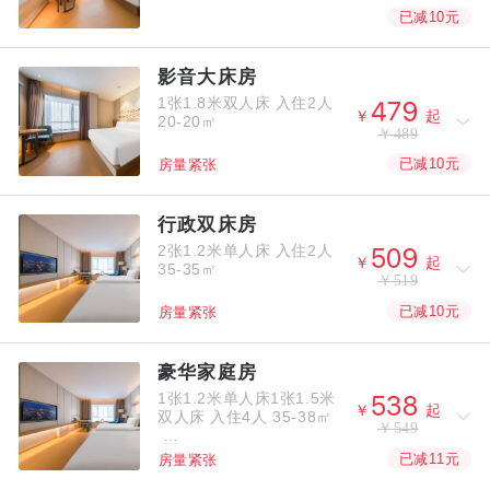
已减10元
影音大床房
1张1.8米双人床
入住2人



￥
起
20-20㎡
￥489
已减10元
房量紧张
行政双床房
2张1.2米单人床
入住2人



￥
起
35-35㎡
￥519
已减10元
房量紧张
豪华家庭房
1张1.2米单人床1张1.5米



￥
起
双人床
入住4人
35-38㎡
￥549
已减11元
房量紧张