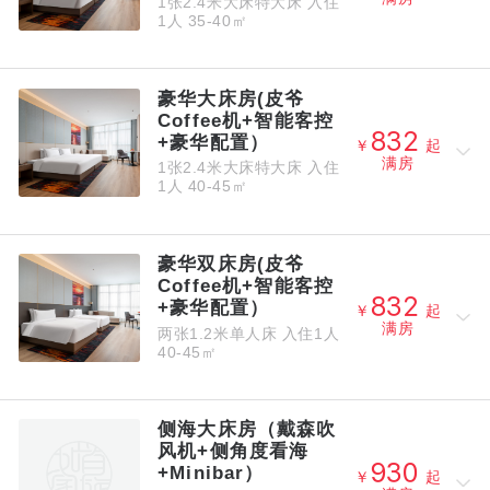
1张2.4米大床特大床
入住
1人
35-40㎡
豪华大床房(皮爷
Coffee机+智能客控



+豪华配置）
￥
起
满房
1张2.4米大床特大床
入住
1人
40-45㎡
豪华双床房(皮爷
Coffee机+智能客控



+豪华配置）
￥
起
满房
两张1.2米单人床
入住1人
40-45㎡
侧海大床房（戴森吹
风机+侧角度看海



+Minibar）
￥
起