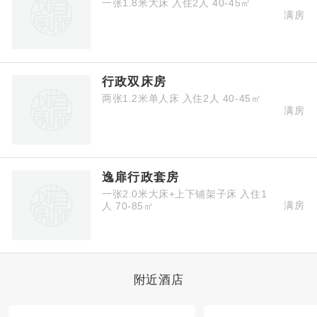
一张1.8米大床
入住2人
40-45㎡
满房
行政双床房
两张1.2米单人床
入住2人
40-45㎡
满房
逸扉行政套房
一张2.0米大床+上下铺架子床
入住1
满房
人
70-85㎡
附近酒店