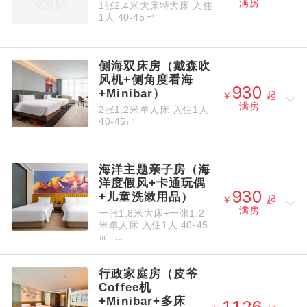
满房
1张2.4米大床特大床
入住
1人
40-45㎡
侧海双床房（戴森吹
风机+侧角度看海



+Minibar）
￥
起
满房
2张1.2米单人床
入住1人
40-45㎡
海洋主题亲子房（海
洋度假风+卡通玩偶



+儿童洗漱用品）
￥
起
满房
一张1.8米大床+一张1.2
米单人床
入住1人
40-45
㎡
行政家庭房（皮爷
Coffee机
+Minibar+多床