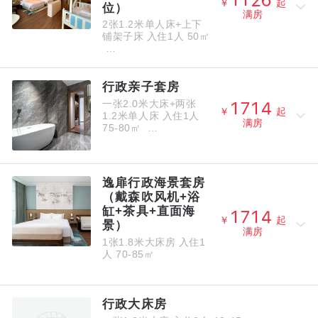




￥
起
位）
满房
2张1.2米单人床+上下
铺架子床
入住1人
50㎡
行政亲子套房
一张2.0米大床+两张




￥
起
1.2米单人床
入住1人
满房
75-80㎡
逸扉行政海景套房
（戴森吹风机+浴
缸+茶具+直面海




￥
起
景）
满房
1张1.8米大床房
入住1
人
70-85㎡
行政大床房