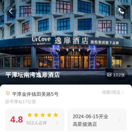
平潭坛南湾逸扉酒店
102张
地图/周边
平潭金井镇田美路5号
距平潭站17公里
2024-06-15开业
4.8
522人点评
高星级酒店