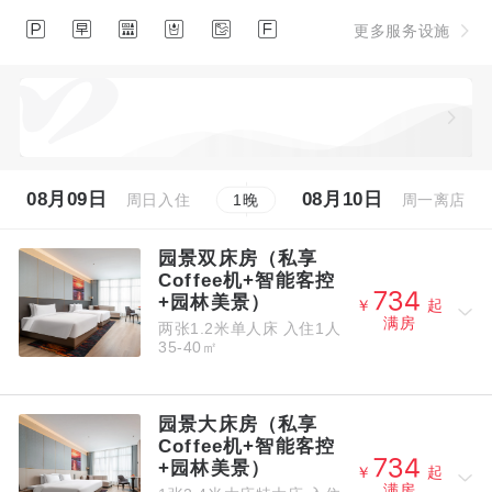






更多服务设施
08月09日
08月10日
周日入住
周一离店
1
晚
园景双床房（私享
Coffee机+智能客控



+园林美景）
￥
起
满房
两张1.2米单人床
入住1人
35-40㎡
园景大床房（私享
Coffee机+智能客控



+园林美景）
￥
起
满房