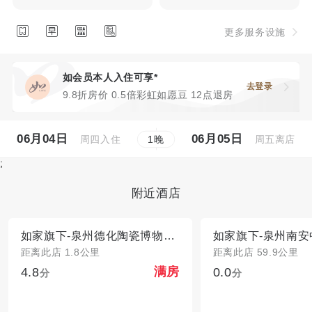




更多服务设施
如会员本人入住可享*
去登录
9.8折房价 0.5倍彩虹如愿豆 12点退房
06月04日
06月05日
周四入住
周五离店
1
晚
;
附近酒店
如家旗下-泉州德化陶瓷博物馆睿柏·云酒店
距离此店 1.8公里
距离此店 59.9公里
4.8
0.0
满房
分
分