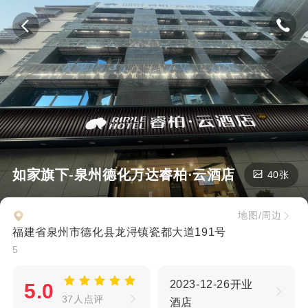
如家旗下-泉州德化万达睿柏·云酒店
40张
地图/周边
福建省泉州市德化县龙浔镇瓷都大道191号
5
2023-12-26开业
5.0
37人点评
酒店