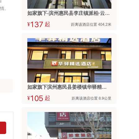
国
热情。
如家旗下-滨州惠民县李庄镇派柏·云酒店
¥



起
距离该酒店位置 404.2米
如家旗下滨州惠民县姜楼镇华驿精选酒店
¥



起
距离该酒店位置 8.9公里