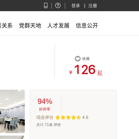
|
|
|
登录
注册
者关系
者关系
党群天地
党群天地
人才发展
人才发展
信息公开
信息公开

收藏



¥
起
94%
好评率
综合评分
4.6
共计
71
条 评价