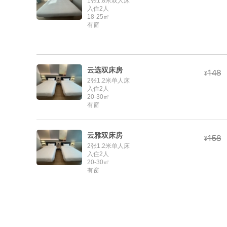
1张1.8米双人床
入住2人
18-25㎡
有窗
云选双床房



¥
2张1.2米单人床
入住2人
20-30㎡
有窗
云雅双床房



¥
2张1.2米单人床
入住2人
20-30㎡
有窗