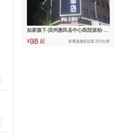
如家旗下-滨州惠民县中心医院派柏·云酒店
¥


起
距离该酒店位置 25.0公里