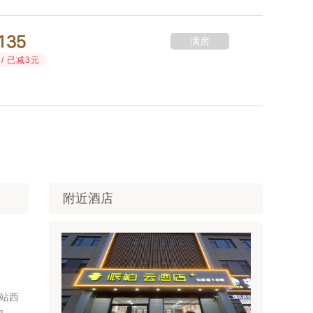



满房
/ 已减3元
附近酒店
站西