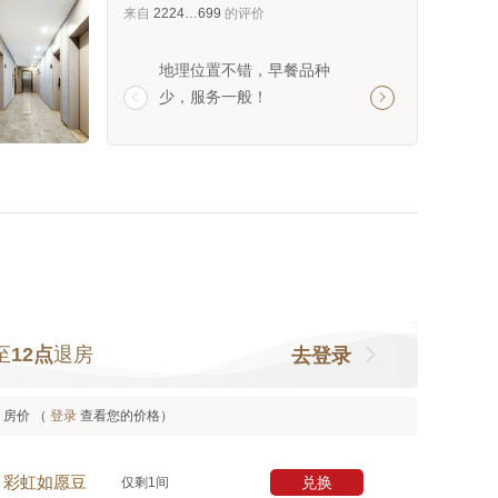
来自
2224…699
的评价
地理位置不错，早餐品种
位置真方便，地铁
少，服务一般！
面；房间干净整洁


褶皱；性价比高，
挺实在。
至
12点
退房
去登录
房价 （
登录
查看您的价格）
兑换
彩虹如愿豆
仅剩1间