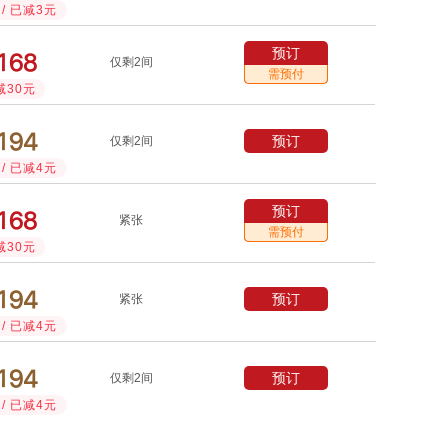
/ 已减3元
预订



仅剩2间
需预付
减30元



预订
仅剩2间
/ 已减4元
预订



紧张
需预付
减30元



预订
紧张
/ 已减4元



预订
仅剩2间
/ 已减4元