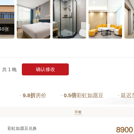
48张
确认修改
共
1
晚
·
9.8折
房价
·
0.5倍
彩虹如愿豆
· 延迟
早餐
彩虹如愿豆兑换



