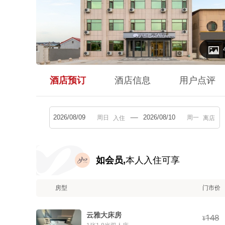

酒店预订
酒店信息
用户点评
入住
离店
如会员,
本人入住可享
房型
门市价
云雅大床房



¥