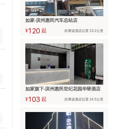
如家-滨州惠民汽车总站店
¥



起
距离该酒店位置 23.2公里
如家旗下-滨州惠民世纪花园华驿酒店
¥



起
距离该酒店位置 24.5公里