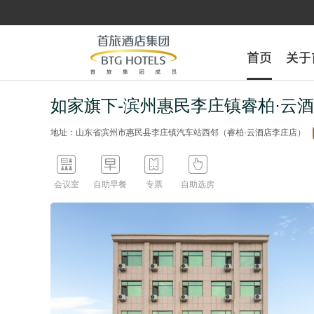
首页
首页
关于
关于
如家旗下-滨州惠民李庄镇睿柏·云
地址：山东省滨州市惠民县李庄镇汽车站西邻（睿柏·云酒店李庄店）




会议室
自助早餐
专票
自助选房