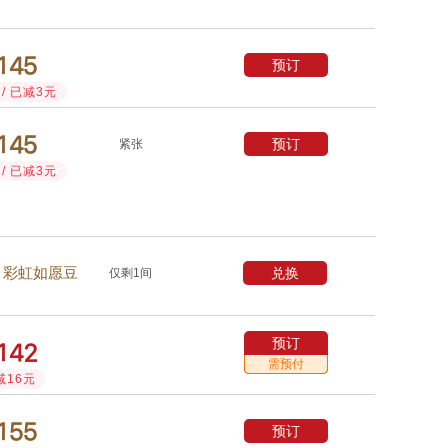



预订
/ 已减3元



预订
紧张
/ 已减3元
兑换
彩虹如愿豆
仅剩1间
预订



需预付
减16元



预订