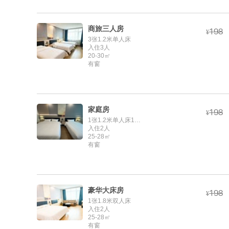
商旅三人房



¥
3张1.2米单人床
入住3人
20-30㎡
有窗
家庭房



¥
1张1.2米单人床1张1.8米双人床
入住2人
25-28㎡
有窗
豪华大床房



¥
1张1.8米双人床
入住2人
25-28㎡
有窗