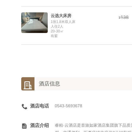
云选大床房



¥
1张1.8米双人床
入住2人
20-30㎡
有窗

酒店信息

酒店电话
0543-5693678

酒店介绍
睿柏·云酒店是首旅如家酒店集团旗下品质