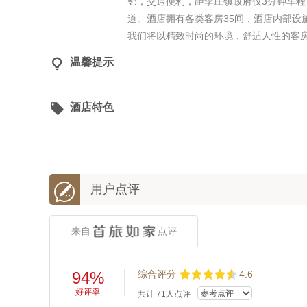
邻，交通便利，距李庄镇政府仅3分钟车程
道。酒店拥有各类客房35间，酒店内部设施
我们将以精致时尚的环境，舒适人性的客

温馨提示

酒店特色

用户点评
来自
点评
94%
综合评分
4.6
好评率
共计
71
人点评