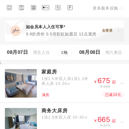






更多服务设施
如会员本人入住可享*
去登录
9.8折房价 0.5倍彩虹如愿豆 12点退房
08月07日
08月08日
周五入住
周六离店
1
晚
;
家庭房
1张1.5米双人床1张1.2米



￥
起
单人床
10-30㎡
￥689
已减14元
满房
商务大床房
1张1.8米双人床
10-30㎡



￥
起
￥679