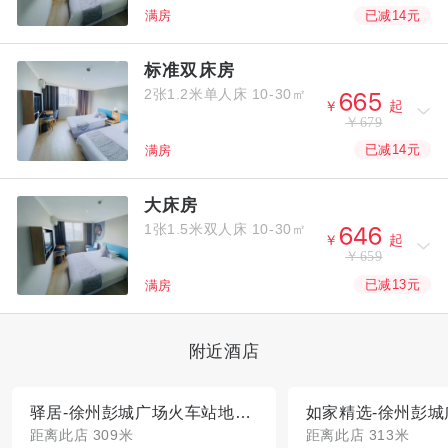
已减14元
满房
标准双床房
2张1.2米单人床
10-30㎡



￥
起
￥679
已减14元
满房
大床房
1张1.5米双人床
10-30㎡



￥
起
￥659
已减13元
满房
附近酒店
驿居-徐州彭城广场火车站地铁站店
距离此店 309米
距离此店 313米