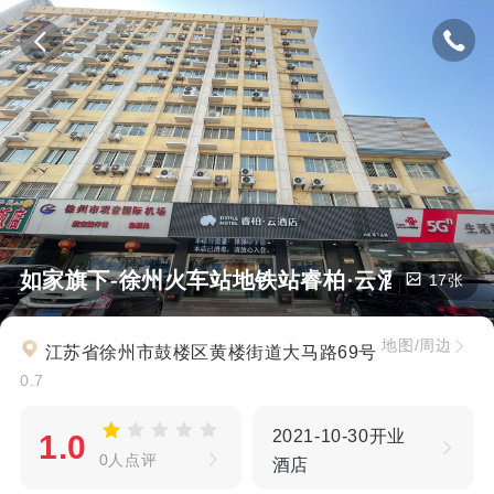
如家旗下-徐州火车站地铁站睿柏·云酒店
17张
地图/周边
江苏省徐州市鼓楼区黄楼街道大马路69号
0.7
2021-10-30开业
1.0
0人点评
酒店