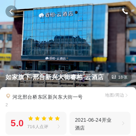
如家旗下-邢台新兴大街睿柏·云酒店
18张
地图/周边
河北邢台桥东区新兴东大街一号
2
2021-06-24开业
5.0
716人点评
酒店