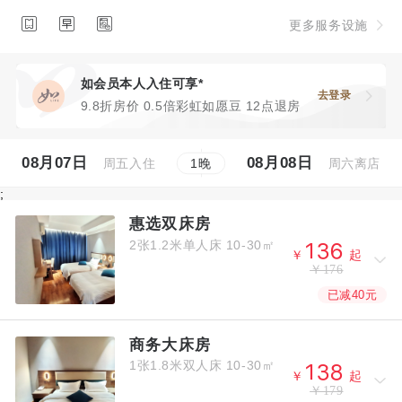



更多服务设施
如会员本人入住可享*
去登录
9.8折房价 0.5倍彩虹如愿豆 12点退房
08月07日
08月08日
周五入住
周六离店
1
晚
;
惠选双床房
2张1.2米单人床
10-30㎡



￥
起
￥176
已减40元
商务大床房
1张1.8米双人床
10-30㎡



￥
起
￥179