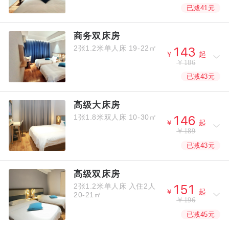
已减41元
商务双床房
2张1.2米单人床
19-22㎡



￥
起
￥186
已减43元
高级大床房
1张1.8米双人床
10-30㎡



￥
起
￥189
已减43元
高级双床房
2张1.2米单人床
入住2人



￥
起
20-21㎡
￥196
已减45元