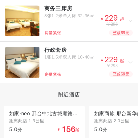
商务三床房
3张1.2米单人床
32-36㎡



￥
起
￥298
已减69元
房量紧张
行政套房
1张1.5米双人床
10-40㎡



￥
起
￥298
已减69元
房量紧张
附近酒店
如家·neo-邢台中北古城顺德路店
距离此店 1.3公里
距离此店 2.0公里
5.0
5.0



分
起
分
¥