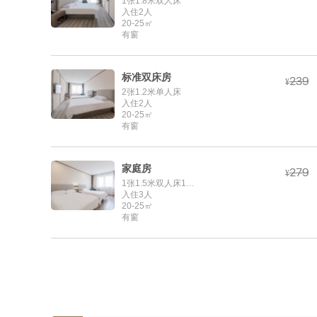
1张1.8米双人床
入住2人
20-25㎡
有窗
标准双床房



¥
2张1.2米单人床
入住2人
20-25㎡
有窗
家庭房



¥
1张1.5米双人床1张1.2米单人床
入住3人
20-25㎡
有窗