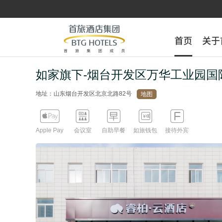
首页
首页
关于
关于
如家旗下-烟台开发区万华工业园国
地址：山东烟台开发区北京北路82号
地图





Apple Pay
会议室
自助早餐
如旅钱包
接待外宾