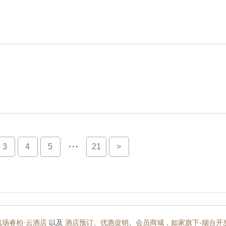
...
3
4
5
21
>
机场睿柏·云酒店
以及
酒店预订、
优惠促销
、
会员商城，
如家旗下-烟台开