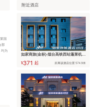
附近酒店
蓬莱国
会那
，均为
如家商旅(金标)-烟台高铁西站蓬莱机场店
¥



起
距离该酒店位置 574.9米