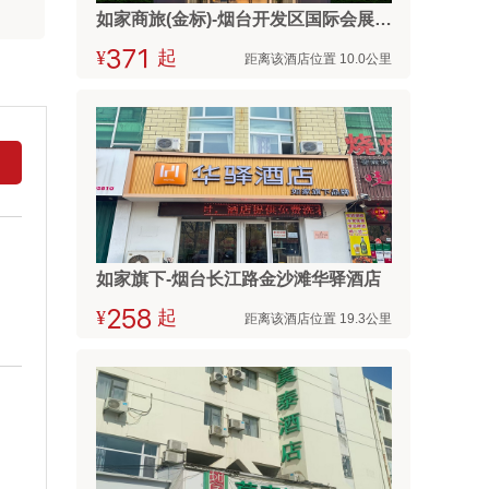
如家商旅(金标)-烟台开发区国际会展中心金沙滩店
¥



起
距离该酒店位置 10.0公里
如家旗下-烟台长江路金沙滩华驿酒店
¥



起
距离该酒店位置 19.3公里