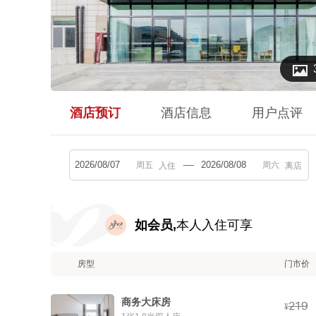

酒店预订
酒店信息
用户点评
入住
离店
如会员,
本人入住可享
房型
门市价
商务大床房



¥