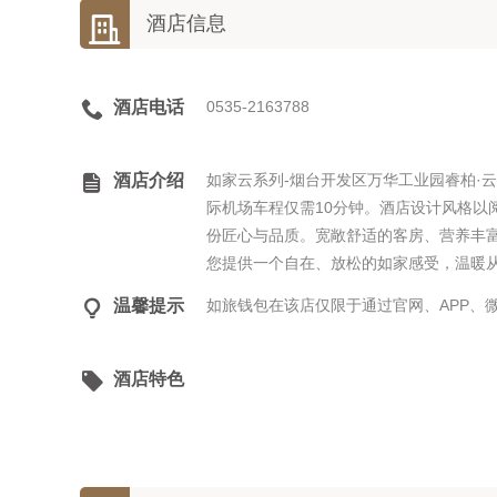

酒店信息

酒店电话
0535-2163788

酒店介绍
如家云系列-烟台开发区万华工业园睿柏·
际机场车程仅需10分钟。酒店设计风格以
份匠心与品质。宽敞舒适的客房、营养丰
您提供一个自在、放松的如家感受，温暖

温馨提示
如旅钱包在该店仅限于通过官网、APP、

酒店特色