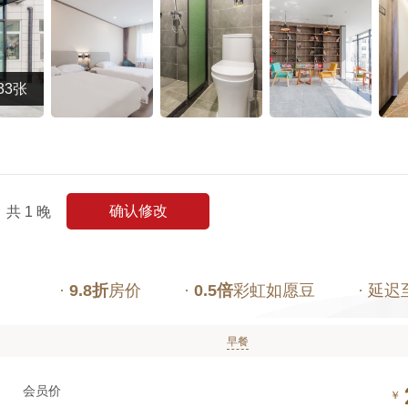
33张
确认修改
共
1
晚
·
9.8折
房价
·
0.5倍
彩虹如愿豆
· 延迟
早餐
会员价
￥