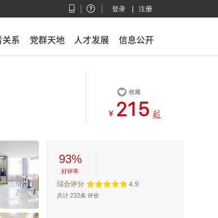
|
|
|
登录
注册
者关系
者关系
党群天地
党群天地
人才发展
人才发展
信息公开
信息公开

收藏



¥
起
93%
好评率
综合评分
4.9
共计
232
条 评价