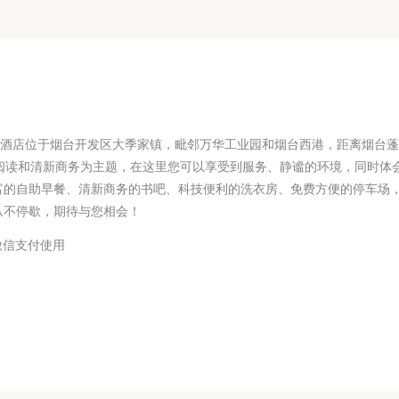
云酒店位于烟台开发区大季家镇，毗邻万华工业园和烟台西港，距离烟台
阅读和清新商务为主题，在这里您可以享受到服务、静谧的环境，同时体
富的自助早餐、清新商务的书吧、科技便利的洗衣房、免费方便的停车场
从不停歇，期待与您相会！
微信支付使用