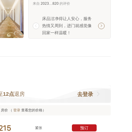
来自
2023…820
的评价
床品洁净得让人安心，服务
空气清新得像晨间
热情又周到，进门就感觉像
能便捷的入住体验


回家一样温暖！
心使用流畅，停车
心了！
至
12点
退房
去登录
房价 （
登录
查看您的价格）



预订
紧张