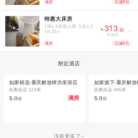
已减8元
满房
特惠大床房
1张1.5米双人床
入住2人



￥
起
18-20㎡
￥319
已减6元
满房
附近酒店
如家精选-重庆解放碑洪崖洞店
距离此店 123米
距离此店 436米
5.0
5.0
满房
分
分
没有更多了~