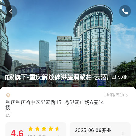
如家旗下-重庆解放碑洪崖洞派柏·云酒店
50张
地图/周边
重庆重庆渝中区邹容路151号邹容广场A座14
楼
15
2025-06-06开业
4.6