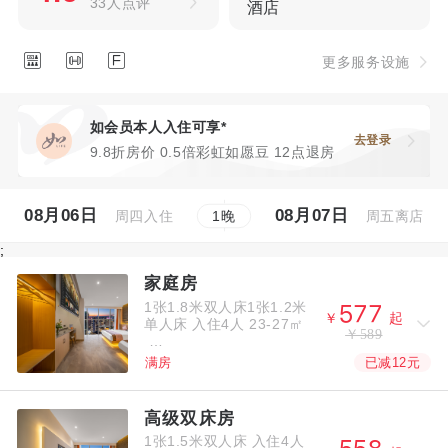
33人点评
酒店



更多服务设施
如会员本人入住可享*
去登录
9.8折房价 0.5倍彩虹如愿豆 12点退房
08月06日
08月07日
周四入住
周五离店
1
晚
;
家庭房
1张1.8米双人床1张1.2米



￥
起
单人床
入住4人
23-27㎡
￥589
已减12元
满房
高级双床房
1张1.5米双人床
入住4人