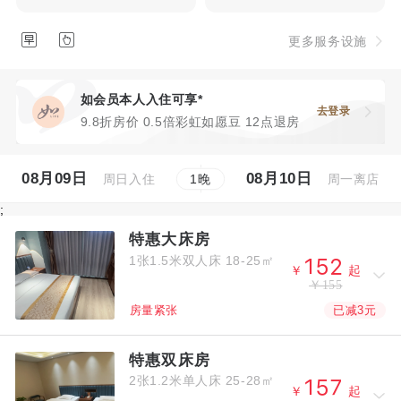


更多服务设施
如会员本人入住可享*
去登录
9.8折房价 0.5倍彩虹如愿豆 12点退房
08月09日
08月10日
周日入住
周一离店
1
晚
;
特惠大床房
1张1.5米双人床
18-25㎡



￥
起
￥155
已减3元
房量紧张
特惠双床房
2张1.2米单人床
25-28㎡



￥
起