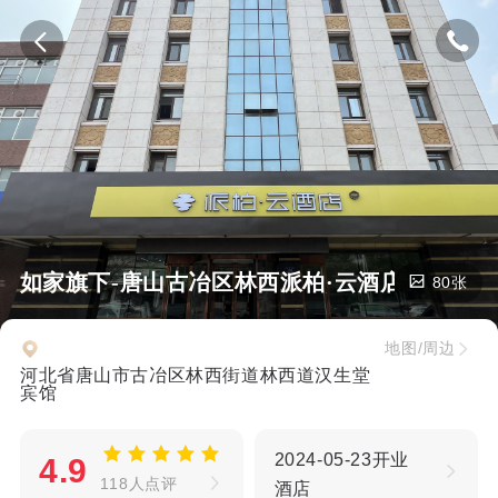
如家旗下-唐山古冶区林西派柏·云酒店
80张
地图/周边
河北省唐山市古冶区林西街道林西道汉生堂
宾馆
2024-05-23开业
4.9
118人点评
酒店