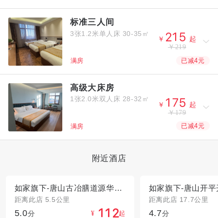
标准三人间
3张1.2米单人床
30-35㎡



￥
起
￥219
已减4元
满房
高级大床房
1张2.0米双人床
28-32㎡



￥
起
￥179
已减4元
满房
附近酒店
如家旗下-唐山古冶膳道源华驿精选酒店
距离此店 5.5公里
距离此店 17.7公里
5.0
4.7



分
起
分
¥