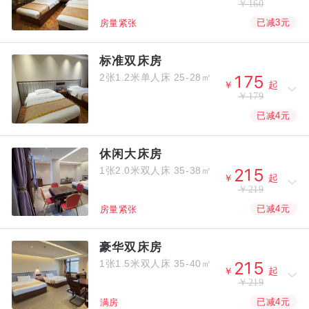
￥160
已减3元
房量紧张
标准双床房
2张1.2米单人床
25-28㎡



￥
起
￥179
已减4元
休闲大床房
1张2.0米双人床
35-38㎡



￥
起
￥219
已减4元
房量紧张
豪华双床房
1张1.5米双人床
35-40㎡



￥
起
￥219
已减4元
满房