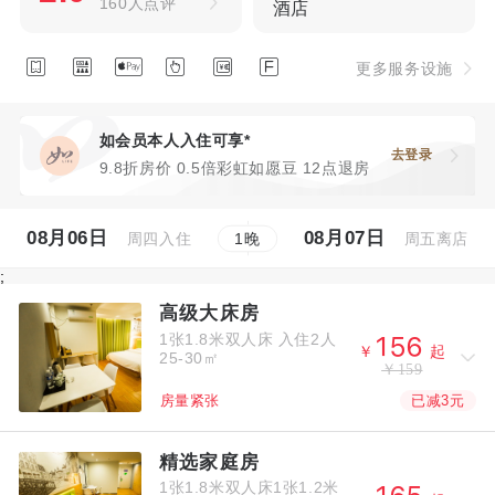
160人点评
酒店






更多服务设施
如会员本人入住可享*
去登录
9.8折房价 0.5倍彩虹如愿豆 12点退房
08月06日
08月07日
周四入住
周五离店
1
晚
;
高级大床房
1张1.8米双人床
入住2人



￥
起
25-30㎡
￥159
已减3元
房量紧张
精选家庭房
1张1.8米双人床1张1.2米