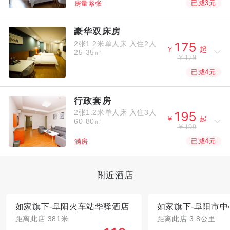
已减3元
房量紧张
豪华双床房
2张1.2米单人床
入住2人



￥
起
25-35㎡
￥179
已减4元
行政套房
2张1.2米单人床
入住3人



￥
起
60-80㎡
￥199
已减4元
满房
附近酒店
如家旗下-阜阳火车站华驿酒店
距离此店 381米
距离此店 3.8公里