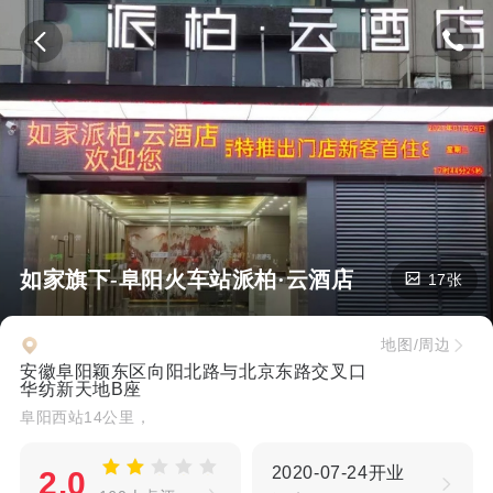
如家旗下-阜阳火车站派柏·云酒店
17张
地图/周边
安徽阜阳颖东区向阳北路与北京东路交叉口
华纺新天地B座
阜阳西站14公里，
2020-07-24开业
2.0