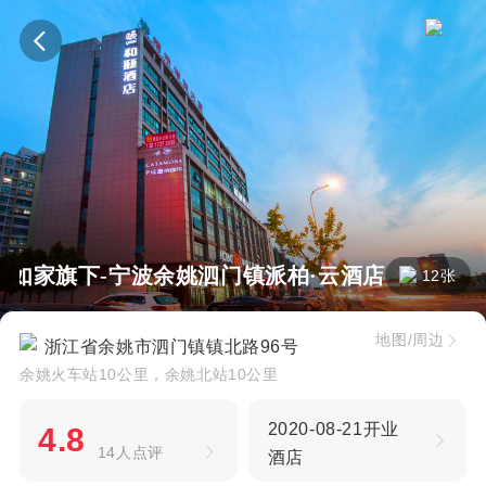
如家旗下-宁波余姚泗门镇派柏·云酒店
12张
地图/周边
浙江省余姚市泗门镇镇北路96号
余姚火车站10公里，余姚北站10公里
2020-08-21开业
4.8
14人点评
酒店