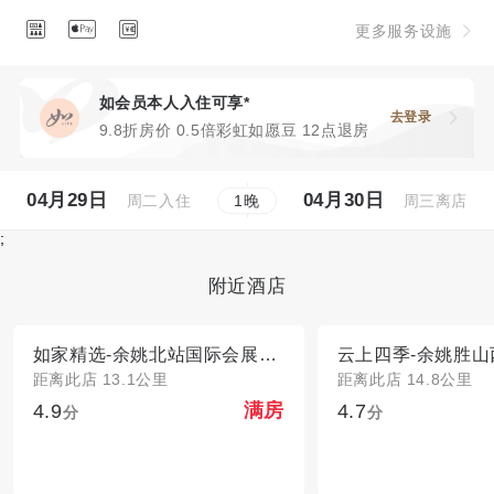



更多服务设施
如会员本人入住可享*
去登录
9.8折房价 0.5倍彩虹如愿豆 12点退房
04月29日
04月30日
周二入住
周三离店
1
晚
;
附近酒店
如家精选-余姚北站国际会展中心店
云上四季-余姚胜山
距离此店 13.1公里
距离此店 14.8公里
4.9
4.7
满房
分
分