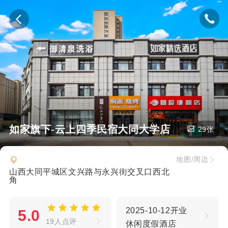
如家旗下-云上四季民宿大同大学店
29张
地图/周边
山西大同平城区文兴路与永兴街交叉口西北
角
2025-10-12开业
5.0
19人点评
休闲度假酒店