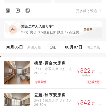



更多服务设施
如会员本人入住可享*
去登录
9.8折房价 0.5倍彩虹如愿豆 12点退房
08月06日
08月07日
周四入住
周五离店
1
晚
;
摘星·露台大床房
1张1.8米双人床
入住2人



￥
起
26-29㎡
￥329
已减7元
房量紧张
云雅·静享双床房
2张1.2米单人床
入住2人



￥
起
26-30㎡