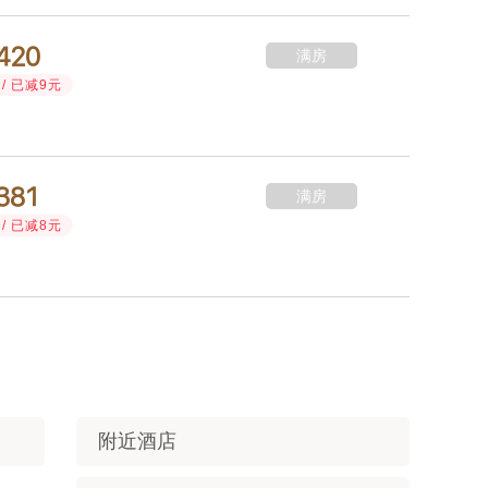



满房
/ 已减9元



满房
/ 已减8元
附近酒店