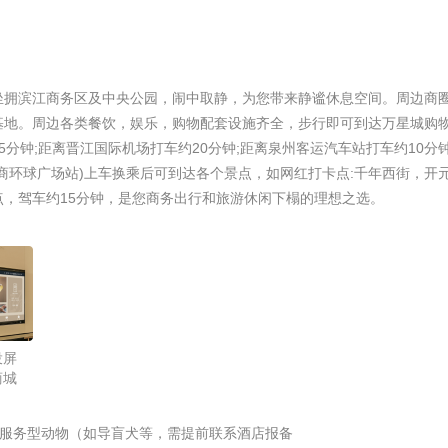
坐拥滨江商务区及中央公园，闹中取静，为您带来静谧休息空间。周边商圈
基地。周边各类餐饮，娱乐，购物配套设施齐全，步行即可到达万星城购
分钟;距离晋江国际机场打车约20分钟;距离泉州客运汽车站打车约10分
商环球广场站)上车换乘后可到达各个景点，如网红打卡点:千年西街，开
，驾车约15分钟，是您商务出行和旅游休闲下榻的理想之选。
投屏
商城
携带经认证的服务型动物（如导盲犬等，需提前联系酒店报备