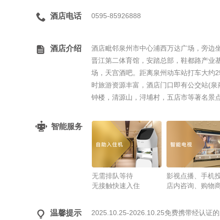

酒店电话
0595-85926888

酒店介绍
酒店毗邻泉州市中心浦西万达广场，旁边
晋江第二体育馆，安踏总部，鞋都路产业
场，天宫酒吧。距离泉州动车站打车大约25
时旅游资源丰富，酒店门口即有公交站(泉
钟楼，清源山，浔埔村，五店市等著名景点
智能服务
无需排队等待
影视点播、手机
无接触快速入住
店内咨询、购物

温馨提示
2025.10.25-2026.10.25免费