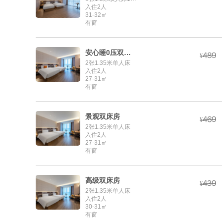
入住2人
31-32㎡
有窗
安心睡0压双床房



¥
2张1.35米单人床
入住2人
27-31㎡
有窗
景观双床房



¥
2张1.35米单人床
入住2人
27-31㎡
有窗
高级双床房



¥
2张1.35米单人床
入住2人
30-31㎡
有窗