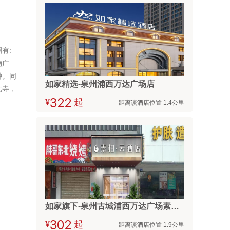
有:
物广
钟。同
如家精选-泉州浦西万达广场店
元寺，
¥



起
距离该酒店位置 1.4公里
如家旗下-泉州古城浦西万达广场素柏·云酒店
¥



起
距离该酒店位置 1.9公里