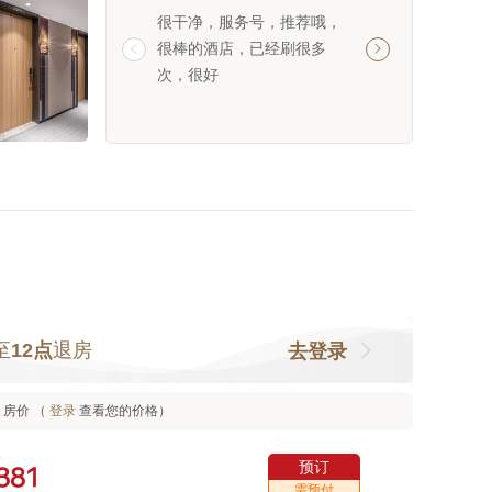
很干净，服务号，推荐哦，
设施: 卫生: 环境: 服
很棒的酒店，已经刷很多


次，很好
至
12点
退房
去登录
房价 （
登录
查看您的价格）
预订



需预付