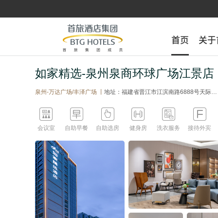
首页
首页
关于
关于
如家精选-泉州泉商环球广场江景店
泉州-万达广场/丰泽广场 丨
地址：福建省晋江市江滨南路6888号天际时代广场1幢17层至26层及一层A区






会议室
自助早餐
自助选房
健身房
洗衣服务
接待外宾