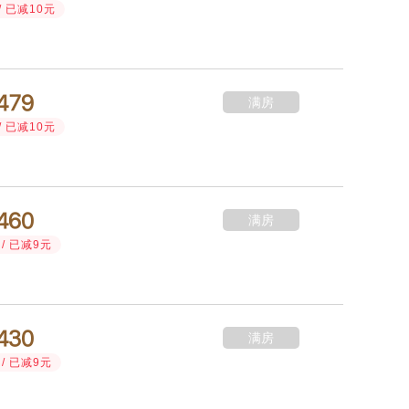
/ 已减10元



满房
/ 已减10元



满房
/ 已减9元



满房
/ 已减9元