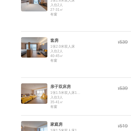
1张1.8米双人床
入住2人
27-31㎡
有窗
套房



¥
1张2.0米双人床
入住2人
40-45㎡
有窗
亲子双床房



¥
1张1.5米双人床1张1.2米单人床
入住3人
35-41㎡
有窗
家庭房



¥
1张1.5米双人床1张1.2米单人床