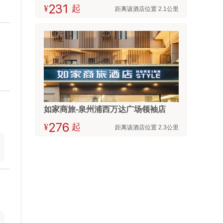
¥



起
距离该酒店位置 2.1公里
如家商旅-泉州浦西万达广场领袖店
¥



起
距离该酒店位置 2.3公里