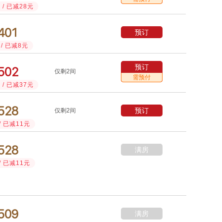
/ 已减28元



预订
/ 已减8元
预订



仅剩2间
需预付
/ 已减37元



预订
仅剩2间
/ 已减11元



满房
/ 已减11元



满房