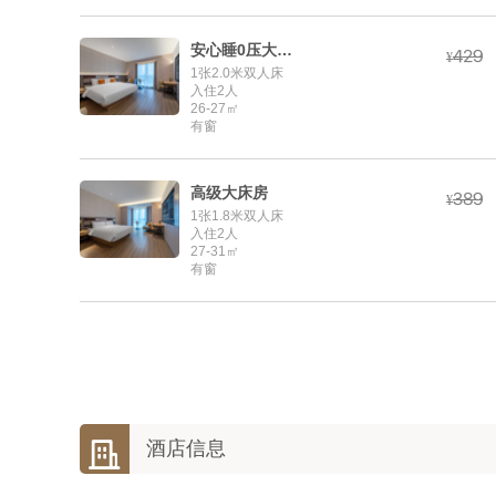
安心睡0压大床房



¥
1张2.0米双人床
入住2人
26-27㎡
有窗
高级大床房



¥
1张1.8米双人床
入住2人
27-31㎡
有窗

酒店信息