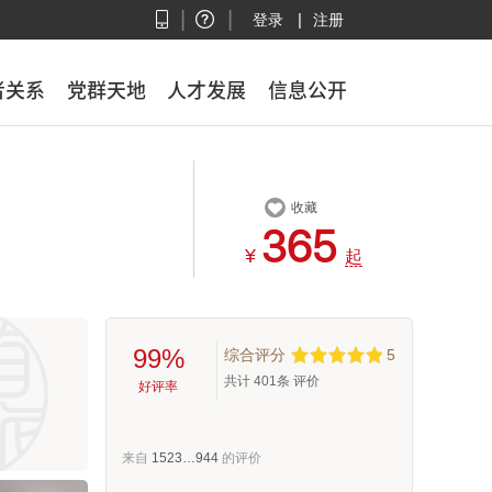
|
|
|
登录
注册
者关系
者关系
党群天地
党群天地
人才发展
人才发展
信息公开
信息公开

收藏



¥
起
99%
综合评分
5
共计
401
条 评价
好评率
来自
1523…944
的评价