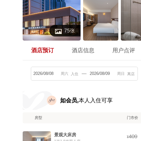

75张
酒店预订
酒店信息
用户点评
入住
离店
如会员,
本人入住可享
房型
门市价
景观大床房



¥