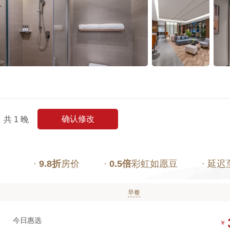
确认修改
共
1
晚
·
9.8折
房价
·
0.5倍
彩虹如愿豆
· 延迟
早餐
今日惠选
￥