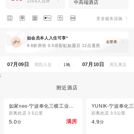
2264人点评
中高端酒店






更多服务设施
如会员本人入住可享*
去登录
9.8折房价 0.5倍彩虹如愿豆 12点退房
07月09日
07月10日
周四入住
周五离店
1
晚
;
附近酒店
如家neo-宁波奉化三横工业园店
距离此店 3.5公里
距离此店 3.5公里
5.0
4.9
满房
分
分