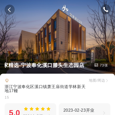
如家精选-宁波奉化溪口滕头生态园店
73张
地图/周边
浙江宁波奉化区溪口镇萧王庙街道学林新天
地17幢
15
2023-02-23开业
5.0