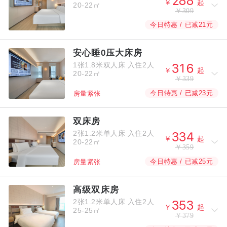



￥
起
20-22㎡
￥309
今日特惠 / 已减21元
安心睡0压大床房
1张1.8米双人床
入住2人



￥
起
20-22㎡
￥339
今日特惠 / 已减23元
房量紧张
双床房
2张1.2米单人床
入住2人



￥
起
20-22㎡
￥359
今日特惠 / 已减25元
房量紧张
高级双床房
2张1.2米单人床
入住2人



￥
起
25-25㎡
￥379