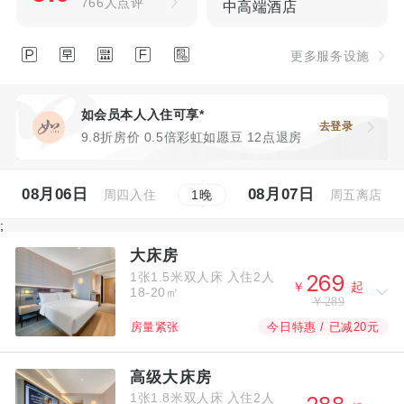
766人点评
中高端酒店





更多服务设施
如会员本人入住可享*
去登录
9.8折房价 0.5倍彩虹如愿豆 12点退房
08月06日
08月07日
周四入住
周五离店
1
晚
;
大床房
1张1.5米双人床
入住2人



￥
起
18-20㎡
￥289
今日特惠 / 已减20元
房量紧张
高级大床房
1张1.8米双人床
入住2人