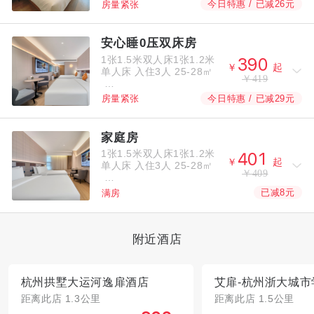
今日特惠 / 已减26元
房量紧张
安心睡0压双床房
1张1.5米双人床1张1.2米



￥
起
单人床
入住3人
25-28㎡
￥419
今日特惠 / 已减29元
房量紧张
家庭房
1张1.5米双人床1张1.2米



￥
起
单人床
入住3人
25-28㎡
￥409
已减8元
满房
附近酒店
杭州拱墅大运河逸扉酒店
艾扉-杭州浙大城市
距离此店 1.3公里
距离此店 1.5公里