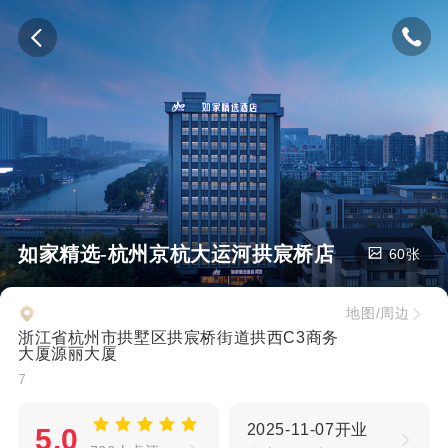
如家精选-杭州京杭大运河拱宸桥店
60张
地图/周边
浙江省杭州市拱墅区拱宸桥街道拱西C3商务
大厦源丽大厦
7
2025-11-07开业
5.0