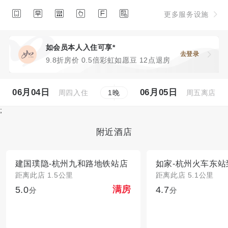






更多服务设施
如会员本人入住可享*
去登录
9.8折房价 0.5倍彩虹如愿豆 12点退房
06月04日
06月05日
周四入住
周五离店
1
晚
;
附近酒店
建国璞隐-杭州九和路地铁站店
如家-杭州火车东
距离此店 1.5公里
距离此店 5.1公里
5.0
4.7
满房
分
分