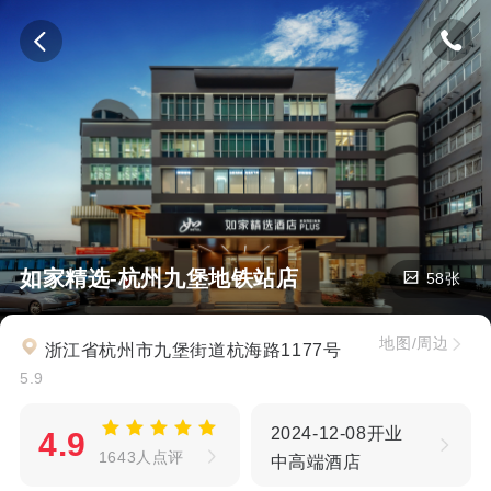
如家精选-杭州九堡地铁站店
58张
地图/周边
浙江省杭州市九堡街道杭海路1177号
5.9
2024-12-08开业
4.9
1643人点评
中高端酒店