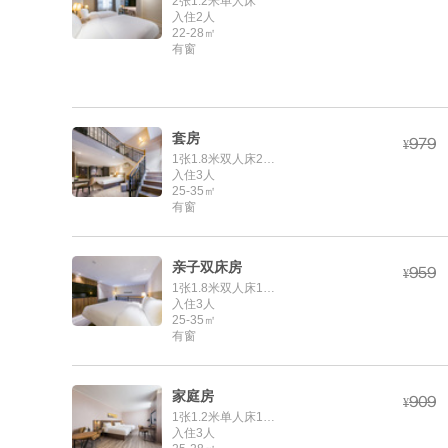
2张1.2米单人床
入住2人
22-28㎡
有窗
套房



¥
1张1.8米双人床2张1.2米单人床
入住3人
25-35㎡
有窗
亲子双床房



¥
1张1.8米双人床1张1.2米单人床
入住3人
25-35㎡
有窗
家庭房



¥
1张1.2米单人床1张1.8米双人床
入住3人