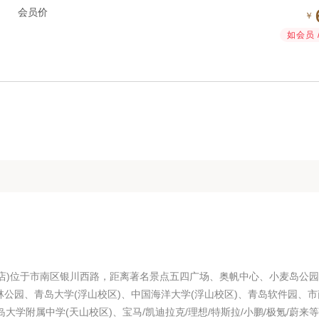
会员价
￥
如会员 
店)位于市南区银川西路，距离著名景点五四广场、奥帆中心、小麦岛公
林公园、青岛大学(浮山校区)、中国海洋大学(浮山校区)、青岛软件园、市
学附属中学(天山校区)、宝马/凯迪拉克/理想/特斯拉/小鹏/极氪/蔚来等