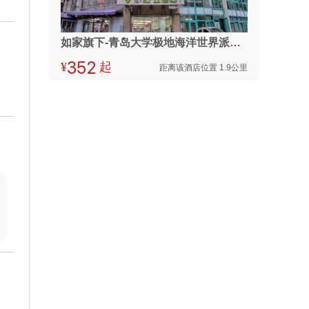
如家旗下-青岛大学极地海洋世界派柏·云酒店
¥



起
距离该酒店位置 1.9公里