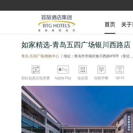
首页
首页
关于
关于
如家精选-青岛五四广场银川西路店
青岛-五四广场/奥帆中心 丨
地址：青岛市市南区银川西路9号甲（靠近银川西路/宁德路；动漫产业园/市南软件园）





彩虹如愿豆抵房费
Apple Pay
会议室
自助早餐
Wi-Fi