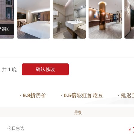
79张
确认修改
共
1
晚
·
9.8折
房价
·
0.5倍
彩虹如愿豆
· 延迟
早餐
今日惠选
￥