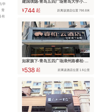
建国璞隐-青岛五四广场青岛大学小麦岛店
岛华
、青
¥



起
距离该酒店位置 766.8米
具有
如家旗下-青岛五四广场漳州路睿柏·云酒店
¥



起
距离该酒店位置 1.6公里