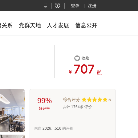
|
|
|
登录
注册
者关系
者关系
党群天地
党群天地
人才发展
人才发展
信息公开
信息公开

收藏



¥
起
99%
综合评分
5
共计
1764
条 评价
好评率
来自
2026…516
的评价