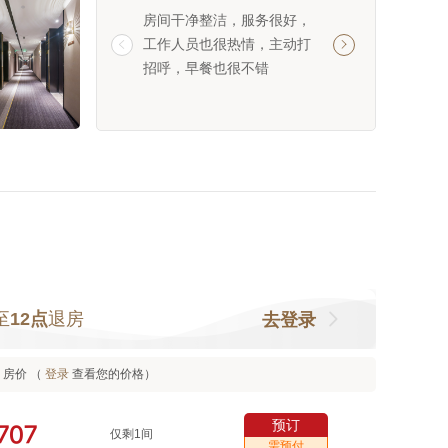
房间干净整洁，服务很好，
房间干净整洁，服
工作人员也很热情，主动打
服务员也很热情，


招呼，早餐也很不错
丰盛，推荐
至
12点
退房
去登录
房价 （
登录
查看您的价格）
预订



仅剩1间
需预付