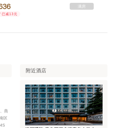



满房
/ 已减13元
附近酒店
园、燕
南区
4S