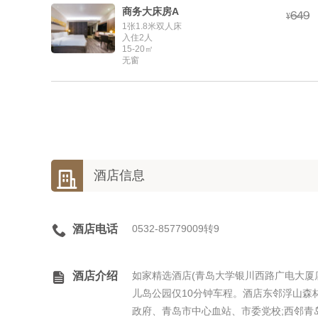
商务大床房A



¥
1张1.8米双人床
入住2人
15-20㎡
无窗

酒店信息

酒店电话
0532-85779009转9

酒店介绍
如家精选酒店(青岛大学银川西路广电大厦
儿岛公园仅10分钟车程。酒店东邻浮山森
政府、青岛市中心血站、市委党校;西邻青岛大