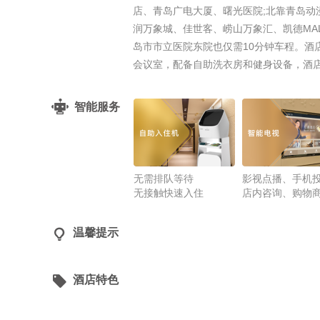
店、青岛广电大厦、曙光医院;北靠青岛
润万象城、佳世客、崂山万象汇、凯德MA
岛市市立医院东院也仅需10分钟车程。酒
会议室，配备自助洗衣房和健身设备，酒
智能服务
无需排队等待
影视点播、手机
无接触快速入住
店内咨询、购物

温馨提示

酒店特色