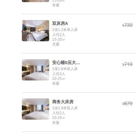
25-28㎡
有窗
双床房A



¥
2张1.2米单人床
入住2人
15-20㎡
无窗
安心睡0压大床房



¥
1张1.8米双人床
入住2人
20-25㎡
有窗
商务大床房



¥
1张1.8米双人床
入住2人
20-25㎡
有窗