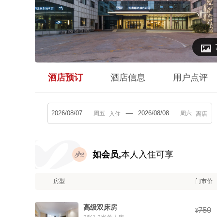

酒店预订
酒店信息
用户点评
入住
离店
如会员,
本人入住可享
房型
门市价
高级双床房



¥