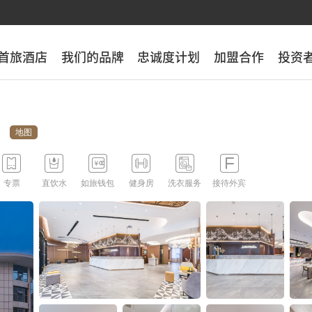
首旅酒店
首旅酒店
我们的品牌
我们的品牌
忠诚度计划
忠诚度计划
加盟合作
加盟合作
投资
投资
地图






专票
直饮水
如旅钱包
健身房
洗衣服务
接待外宾