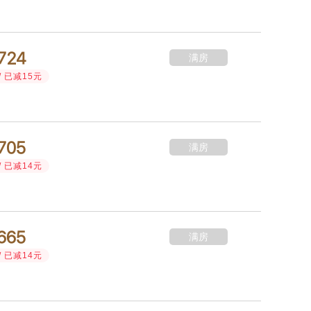



满房
/ 已减15元



满房
/ 已减14元



满房
/ 已减14元