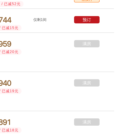
/ 已减52元



预订
仅剩1间
/ 已减15元



满房
/ 已减20元



满房
/ 已减19元



满房
/ 已减18元