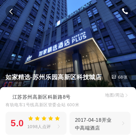
如家精选-苏州乐园高新区科技城店
68张
地图/周边
江苏苏州高新区科新路8号
有轨电车1号线高新区管委会站 600米
2017-04-18开业
5.0
1098人点评
中高端酒店