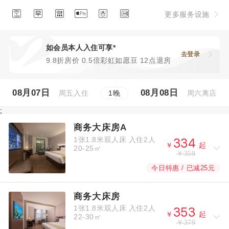






更多服务设施
如会员本人入住可享*
去登录
9.8折房价 0.5倍彩虹如愿豆 12点退房
08月07日
08月08日
周五入住
周六离店
1
晚
;
商务大床房A
1张1.8米双人床
入住2人



￥
起
20-25㎡
￥359
今日特惠 / 已减25元
商务大床房
1张1.8米双人床
入住2人



￥
起
22-30㎡
￥379