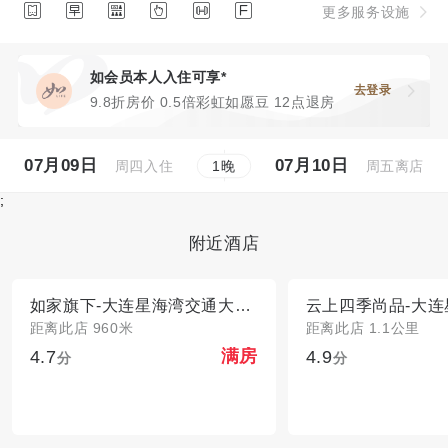






更多服务设施
如会员本人入住可享*
去登录
9.8折房价 0.5倍彩虹如愿豆 12点退房
07月09日
07月10日
周四入住
周五离店
1
晚
;
附近酒店
如家旗下-大连星海湾交通大学派柏·云酒店
距离此店 960米
距离此店 1.1公里
4.7
4.9
满房
分
分