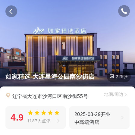
如家精选-大连星海公园南沙街店
229张
地图/周边
辽宁省大连市沙河口区南沙街55号
2025-03-29开业
4.9
1187人点评
中高端酒店