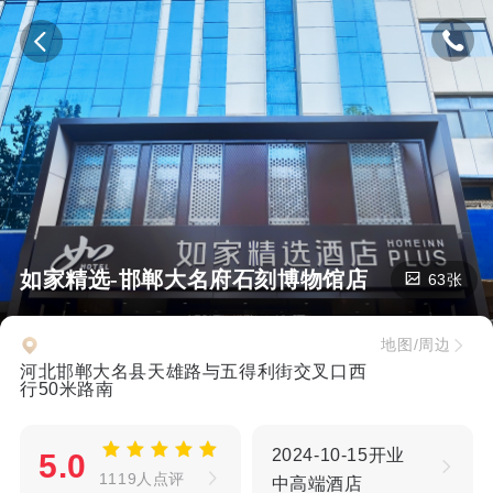
如家精选-邯郸大名府石刻博物馆店
63张
地图/周边
河北邯郸大名县天雄路与五得利街交叉口西
行50米路南
2024-10-15开业
5.0
1119人点评
中高端酒店