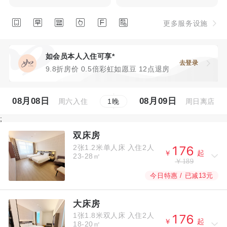






更多服务设施
如会员本人入住可享*
去登录
9.8折房价 0.5倍彩虹如愿豆 12点退房
08月08日
08月09日
周六入住
周日离店
1
晚
;
双床房
2张1.2米单人床
入住2人



￥
起
23-28㎡
￥189
今日特惠 / 已减13元
大床房
1张1.8米双人床
入住2人



￥
起
18-20㎡