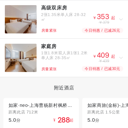
高级双床房
2张1.35米单人床
28-32



￥
起
㎡
￥379
今日特惠 / 已减26元
房量紧张
家庭房
1张1.8米双人床1张1.2米



￥
起
单人床
28-35㎡
￥439
今日特惠 / 已减30元
房量紧张
附近酒店
如家·neo-上海曹杨新村枫桥路地铁站店
距离此店 712米
距离此店 1.5公里
5.0
5.0



分
起
分
¥