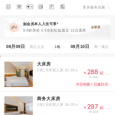






更多服务设施
如会员本人入住可享*
去登录
9.8折房价 0.5倍彩虹如愿豆 12点退房
08月09日
08月10日
周日入住
周一离店
1
晚
;
大床房
1张1.8米双人床
20-25㎡



￥
起
￥309
今日特惠 / 已减21元
商务大床房
1张1.8米双人床
18-20㎡



￥
起
￥319