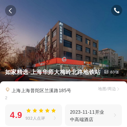
如家精选-上海华师大梅岭北路地铁站店
83张
地图/周边
上海上海普陀区兰溪路185号
2
2023-11-11开业
4.9
932人点评
中高端酒店