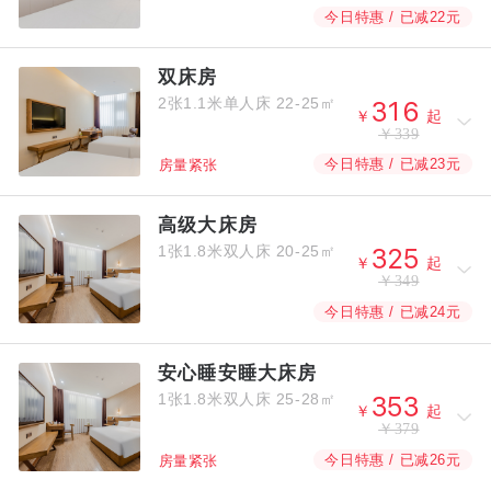
今日特惠 / 已减22元
双床房
2张1.1米单人床
22-25㎡



￥
起
￥339
今日特惠 / 已减23元
房量紧张
高级大床房
1张1.8米双人床
20-25㎡



￥
起
￥349
今日特惠 / 已减24元
安心睡安睡大床房
1张1.8米双人床
25-28㎡



￥
起
￥379
今日特惠 / 已减26元
房量紧张