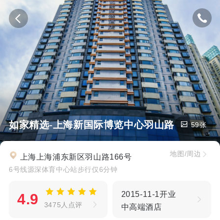
如家精选-上海新国际博览中心羽山路源深体育
59张
地图/周边
上海上海浦东新区羽山路166号
6号线源深体育中心站步行仅6分钟
2015-11-1开业
4.9
3475人点评
中高端酒店