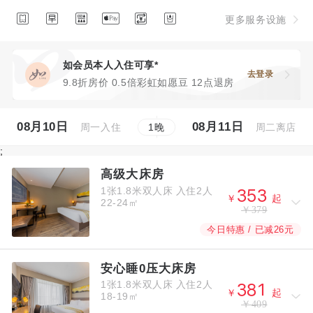






更多服务设施
如会员本人入住可享*
去登录
9.8折房价 0.5倍彩虹如愿豆 12点退房
08月10日
08月11日
周一入住
周二离店
1
晚
;
高级大床房
1张1.8米双人床
入住2人



￥
起
22-24㎡
￥379
今日特惠 / 已减26元
安心睡0压大床房
1张1.8米双人床
入住2人



￥
起
18-19㎡
￥409