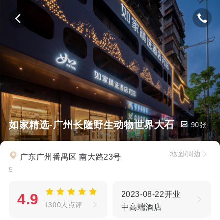
如家精选-广州长隆野生动物世界大石地铁站店
90张
地图/周边
广东广州番禺区 南大路23号
5
2023-08-22开业
4.9
1300人点评
中高端酒店