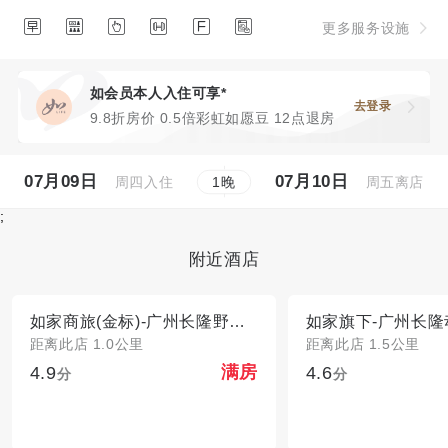






更多服务设施
如会员本人入住可享*
去登录
9.8折房价 0.5倍彩虹如愿豆 12点退房
07月09日
07月10日
周四入住
周五离店
1
晚
;
附近酒店
如家商旅(金标)-广州长隆野生动物世界万博中心店
距离此店 1.0公里
距离此店 1.5公里
4.9
4.6
满房
分
分