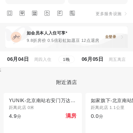






更多服务设施
如会员本人入住可享*
去登录
9.8折房价 0.5倍彩虹如愿豆 12点退房
06月04日
06月05日
周四入住
周五离店
1
晚
;
附近酒店
YUNIK-北京南站右安门万达广场店电竞酒店
距离此店 0米
距离此店 1.1公里
4.9
0.0
满房
分
分