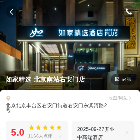
如家精选-北京南站右安门店
54张
地图/周边
北京北京丰台区右安门街道右安门东滨河路2
号
2025-09-27开业
5.0
1166人点评
中高端酒店