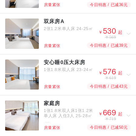
今日特惠 / 已减36元
房量紧张
双床房A
2张1.2米单人床
24-25㎡



￥
起
￥569
今日特惠 / 已减39元
房量紧张
安心睡0压大床房
1张1.8米双人床
23-24㎡



￥
起
￥619
今日特惠 / 已减43元
房量紧张
家庭房
1张1.8米双人床1张1.2米



￥
起
单人床
入住3人
25-28㎡
￥719
今日特惠 / 已减50元
房量紧张