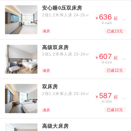
安心睡0压双床房
2张1.2米单人床
24-25㎡



￥
起
￥649
已减13元
满房
高级双床房
2张1.2米单人床
23-24㎡



￥
起
￥619
已减12元
满房
双床房
2张1.2米单人床
23-24㎡



￥
起
￥599
已减12元
满房
高级大床房