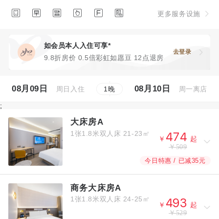






更多服务设施
如会员本人入住可享*
去登录
9.8折房价 0.5倍彩虹如愿豆 12点退房
08月09日
08月10日
周日入住
周一离店
1
晚
;
大床房A
1张1.8米双人床
21-23㎡



￥
起
￥509
今日特惠 / 已减35元
商务大床房A
1张1.8米双人床
24-25㎡



￥
起
￥529